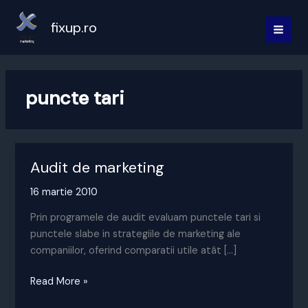
Skip
to
fixup.ro
MAI
content
MEN
puncte tari
Audit de marketing
16 martie 2010
Prin programele de audit evaluam punctele tari si
punctele slabe in strategiile de marketing ale
companiilor, oferind comparatii utile atât […]
Audit
Read More »
de