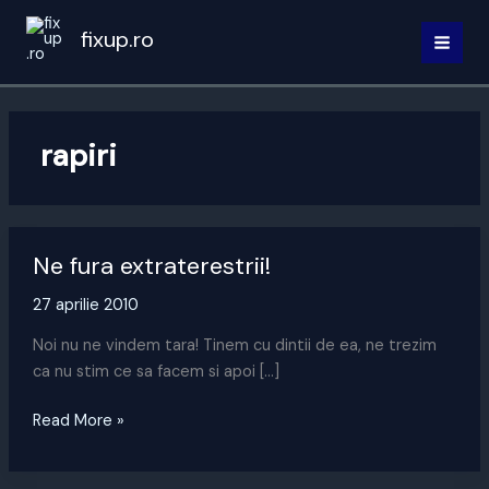
Skip
fixup.ro
to
MAI
content
MEN
rapiri
Ne fura extraterestrii!
27 aprilie 2010
Noi nu ne vindem tara! Tinem cu dintii de ea, ne trezim
ca nu stim ce sa facem si apoi […]
Ne
Read More »
fura
extraterestrii!