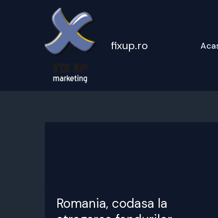
Skip
to
content
fixup.ro
Aca
Romania, codasa la