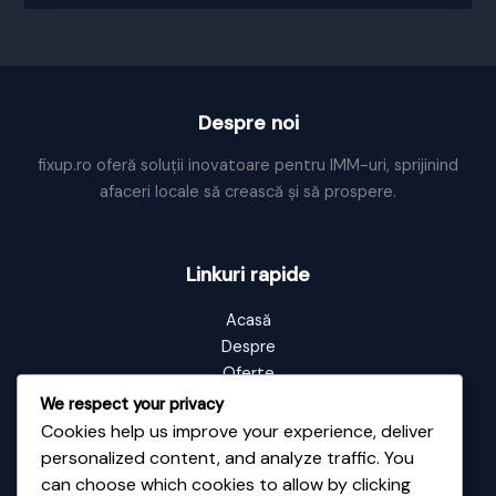
la
ora
5
Despre noi
fixup.ro oferă soluții inovatoare pentru IMM-uri, sprijinind
afaceri locale să crească și să prospere.
Linkuri rapide
Acasă
Despre
Oferte
Portofoliu
We respect your privacy
Blog
Cookies help us improve your experience, deliver
Contact
personalized content, and analyze traffic. You
can choose which cookies to allow by clicking