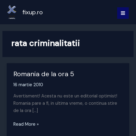
Skip
to
fixup.ro
MAI
content
MEN
rata criminalitatii
Romania de la ora 5
16 martie 2010
Avertisment! Acesta nu este un editorial optimist!
Romania pare a fi, in ultima vreme, o continua stire
de la ora […]
Romania
Read More »
de