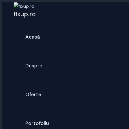
Skip
fixup.ro
to
content
Acasă
Despre
Oferte
Portofoliu