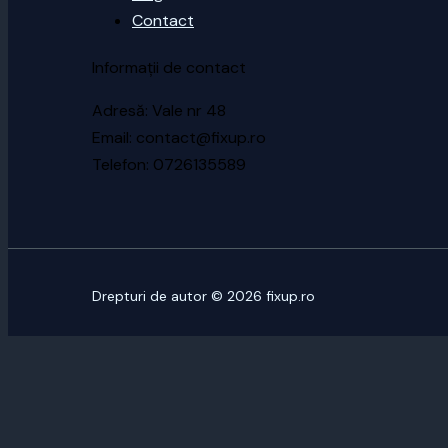
Contact
Informații de contact
Adresă: Vale nr 48
Email: contact@fixup.ro
Telefon: 0726135589
Drepturi de autor © 2026 fixup.ro
CUSTOMIZE
REJECT ALL
ACCEPT ALL
Powered by
✖