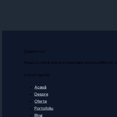
Despre noi
fixup.ro oferă soluții inovatoare pentru IMM-uri, s
Linkuri rapide
Acasă
Despre
Oferte
Portofoliu
Blog