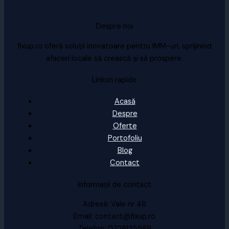
Despre noi
fixup.ro oferă soluții inovatoare pentru IMM-uri, sprijinind
afaceri locale să crească și să prospere.
Linkuri rapide
Acasă
Despre
Oferte
Portofoliu
Blog
Contact
Informații de contact
Adresă: Vale nr 48
Email: contact@fixup.ro
Telefon: 0726135589