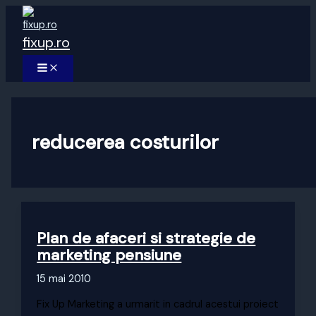
Skip
to
fixup.ro
content
MAIN
MENU
reducerea costurilor
Plan de afaceri si strategie de
marketing pensiune
15 mai 2010
Fix Up Marketing a urmarit in cadrul acestui proiect