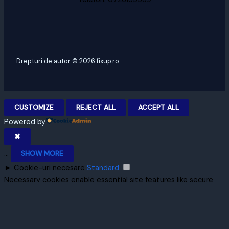
Drepturi de autor © 2026 fixup.ro
CUSTOMIZE
REJECT ALL
ACCEPT ALL
Powered by
✖
...
SHOW MORE
►
Cookie-uri necesare
Standard
Necessary cookies enable essential site features like secure
log-ins and consent preference adjustments. They do not
store personal data.
None