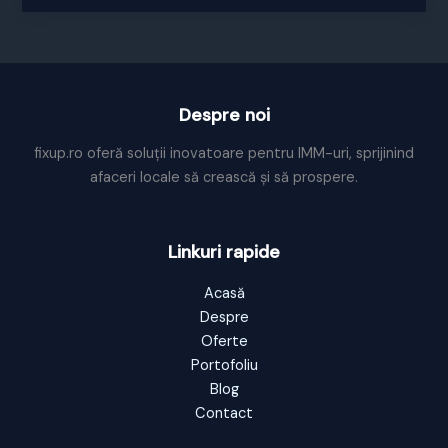
in
comunicarea
de
marketing
Despre noi
fixup.ro oferă soluții inovatoare pentru IMM-uri, sprijinind
afaceri locale să crească și să prospere.
Linkuri rapide
Acasă
Despre
Oferte
Portofoliu
Blog
Contact