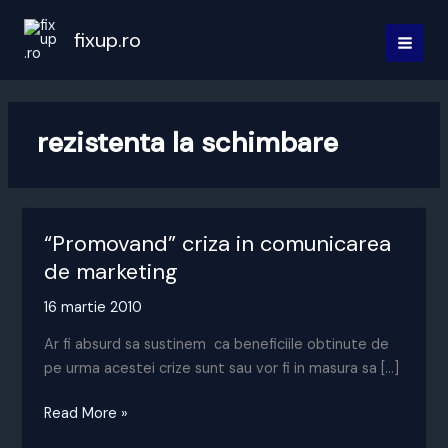
Skip
to
fixup.ro
MAI
content
MEN
rezistenta la schimbare
“Promovand” criza in comunicarea
de marketing
16 martie 2010
Ar fi absurd sa sustinem ca beneficiile obtinute de
pe urma acestei crize sunt sau vor fi in masura sa […]
“Promovand”
Read More »
criza