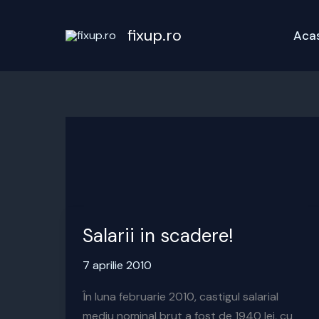
Skip
to
fixup.ro
Aca
content
Salarii in scadere!
7 aprilie 2010
În luna februarie 2010, castigul salarial
mediu nominal brut a fost de 1940 lei, cu