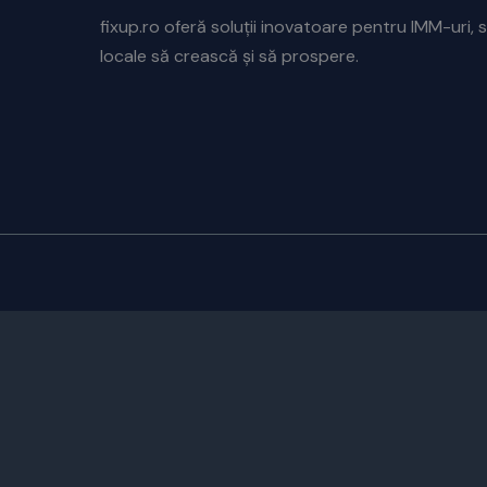
fixup.ro oferă soluții inovatoare pentru IMM-uri, s
locale să crească și să prospere.
CUSTOMIZE
REJECT ALL
ACCEPT ALL
Powered by
✖
...
SHOW MORE