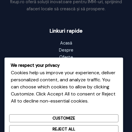
fixup.ro oferă soluții inovatoare pentru IMM-uri, sprijinind
afaceri locale să crească și să prospere.
Linkuri rapide
Acasă
Despre
Oferte
Portofoliu
We respect your privacy
Blog
Cookies help us improve your experience, deliver
Contact
personalized content, and analyze traffic. You
can choose which cookies to allow by clicking
Customize. Click Accept All to consent or Reject
Informații de contact
All to decline non-essential cookies.
Adresă: Vale nr 48
Email: contact@fixup.ro
CUSTOMIZE
Telefon: 0726135589
REJECT ALL