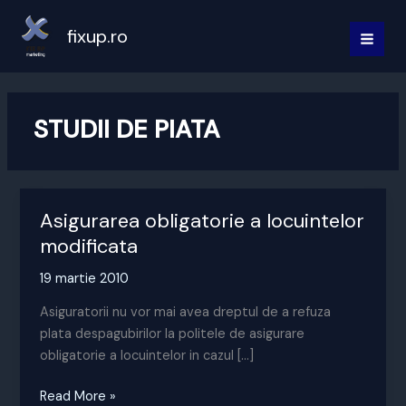
Skip
to
fixup.ro
MAI
content
MEN
STUDII DE PIATA
Asigurarea obligatorie a locuintelor
modificata
19 martie 2010
Asiguratorii nu vor mai avea dreptul de a refuza
plata despagubirilor la politele de asigurare
obligatorie a locuintelor in cazul […]
Asigurarea
Read More »