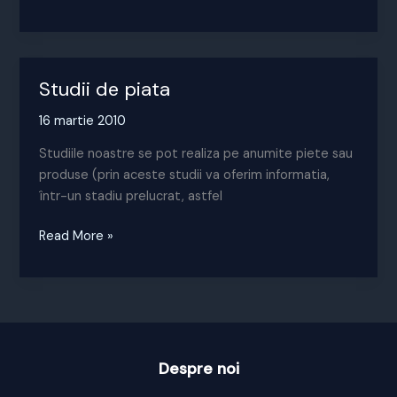
obligatorie
a
locuintelor
modificata
Studii de piata
16 martie 2010
Studiile noastre se pot realiza pe anumite piete sau
produse (prin aceste studii va oferim informatia,
într-un stadiu prelucrat, astfel
Studii
Read More »
de
piata
Despre noi