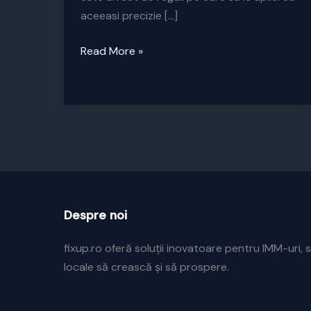
aceeasi precizie […]
Serviciile
Read More »
Fix
Up
Marketing
Despre noi
fixup.ro oferă soluții inovatoare pentru IMM-uri, s
locale să crească și să prospere.