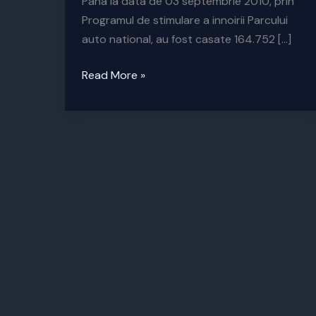
Pana la data de 03 septembrie 2010, prin
Programul de stimulare a innoirii Parcului
auto national, au fost casate 164.752 […]
Programul
Read More »
Rabla
valabil
pana
in
luna
noiembrie