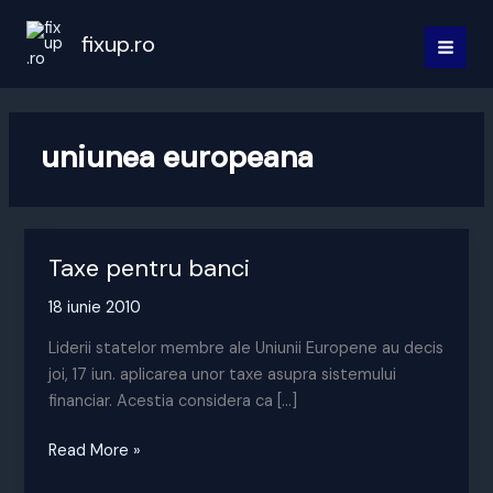
Skip
to
fixup.ro
MAI
content
MEN
uniunea europeana
Taxe pentru banci
18 iunie 2010
Liderii statelor membre ale Uniunii Europene au decis
joi, 17 iun. aplicarea unor taxe asupra sistemului
financiar. Acestia considera ca […]
Taxe
Read More »
pentru