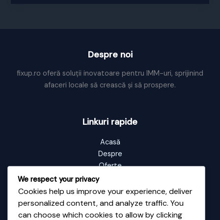
Despre noi
fixup.ro oferă soluții inovatoare pentru IMM-uri, sprijinind
afaceri locale să crească și să prospere.
Linkuri rapide
Acasă
Despre
Oferte
Portofoliu
We respect your privacy
Blog
Cookies help us improve your experience, deliver
Contact
personalized content, and analyze traffic. You
can choose which cookies to allow by clicking