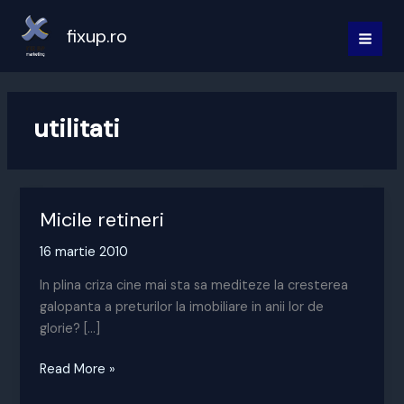
Skip
to
fixup.ro
MAI
content
MEN
utilitati
Micile retineri
16 martie 2010
In plina criza cine mai sta sa mediteze la cresterea
galopanta a preturilor la imobiliare in anii lor de
glorie? […]
Micile
Read More »
retineri