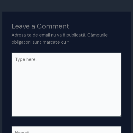
Leave a Comment
Adresa ta de email nu va fi publicată.
Câmpurile
obligatorii sunt marcate cu
*
Type
here..
Name*