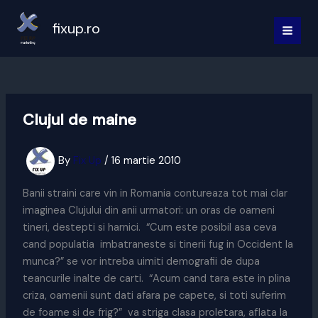
Skip
to
fixup.ro
MAI
content
MEN
Clujul de maine
By
Fix Up
/
16 martie 2010
Banii straini care vin in Romania contureaza tot mai clar
imaginea Clujului din anii urmatori: un oras de oameni
tineri, destepti si harnici. “Cum este posibil asa ceva
cand populatia imbatraneste si tinerii fug in Occident la
munca?” se vor intreba uimiti demografii de dupa
teancurile inalte de carti. “Acum cand tara este in plina
criza, oamenii sunt dati afara pe capete, si toti suferim
de foame si de frig?” va striga clasa proletara, aflata la