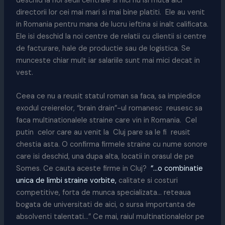
deschid la noi sedii centrale si nici nu isi muta aici
directorii lor cei mai mari si mai bine platiti. Ele au venit
in Romania pentru mana de lucru ieftina si inalt calificata.
Ele isi deschid la noi centre de relatii cu clientii si centre
de facturare, hale de productie sau de logistica. Se
munceste chiar mult iar salariile sunt mai mici decat in
vest.
Ceea ce nu a reusit statul roman sa faca, sa impiedice
exodul creierelor, “brain drain”-ul romanesc reusesc sa
faca multinationalele straine care vin in Romania. Cel
putin celor care au venit la Cluj pare sa le fi reusit
chestia asta. O confirma firmele straine cu nume sonore
care isi deschid, una dupa alta, locatii in orasul de pe
Somes. Ce cauta aceste firme in Cluj?
“…o combinatie
unica de limbi straine vorbite,
calitate si costuri
competitive, forta de munca specializata… reteaua
bogata de universitati de aici, o sursa importanta de
absolventi talentati…” Ce mai, raiul multinationalelor pe