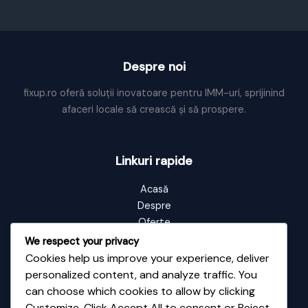
Despre noi
fixup.ro oferă soluții inovatoare pentru IMM-uri, sprijinind
afaceri locale să crească și să prospere.
Linkuri rapide
Acasă
Despre
Oferte
Portofoliu
We respect your privacy
Blog
Cookies help us improve your experience, deliver
Contact
personalized content, and analyze traffic. You
can choose which cookies to allow by clicking
Customize. Click Accept All to consent or Reject