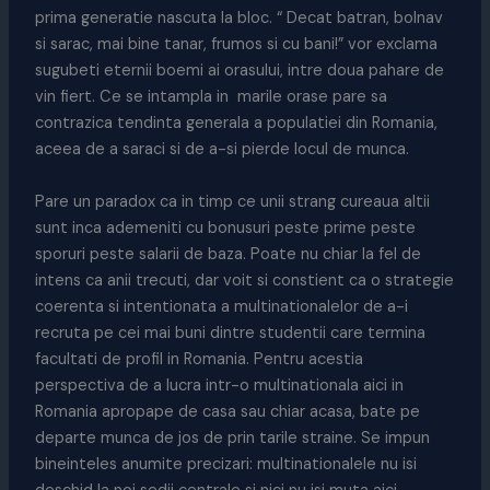
prima generatie nascuta la bloc. “ Decat batran, bolnav
si sarac, mai bine tanar, frumos si cu bani!” vor exclama
sugubeti eternii boemi ai orasului, intre doua pahare de
vin fiert. Ce se intampla in marile orase pare sa
contrazica tendinta generala a populatiei din Romania,
aceea de a saraci si de a-si pierde locul de munca.
Pare un paradox ca in timp ce unii strang cureaua altii
sunt inca ademeniti cu bonusuri peste prime peste
sporuri peste salarii de baza. Poate nu chiar la fel de
intens ca anii trecuti, dar voit si constient ca o strategie
coerenta si intentionata a multinationalelor de a-i
recruta pe cei mai buni dintre studentii care termina
facultati de profil in Romania. Pentru acestia
perspectiva de a lucra intr-o multinationala aici in
Romania apropape de casa sau chiar acasa, bate pe
departe munca de jos de prin tarile straine. Se impun
bineinteles anumite precizari: multinationalele nu isi