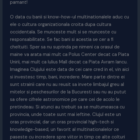
pamant!
O data cu banii si know-how-ul multinationalele aduc cu
ele o cultura organizationala croita dupa cultura
occidentala. Se munceste mult si se munceste cu
responsabilitate. Se fac bani si acestia se cer a fi
cheltuiti. Sper sa nu suprinda pe nimeni ca orasul de
maine va arata mai mult ca Polus Center decat ca Piata
Unirii, mai mult ca Iulius Mall decat ca Piata Avram Iancu.
Imaginea Clujului este data de cei care cred in el, vin aici
si investesc timp, bani, incredere. Mare parte dintre ei
sunt strainii care nu au reusit sa invete limbajul greu al
mitelor si peschesurilor de la Bucuresti sau nu au putut
sa ofere cifrele astronomice pe care cei de acolo le
pretindeau. Si atunci au trebuit sa se multumeasca cu
provincia, unde toate sunt mai ieftine. Clujul este un
oras provincial, dar un oras provincial high-tech si
knowledge-based, un favorit al multinationalelor ce
paseste cu incredere spre viitor in timp ce alte colturi