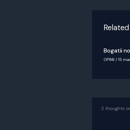
Related
Bogatii no
OPINII
/
15 ma
2 thoughts on