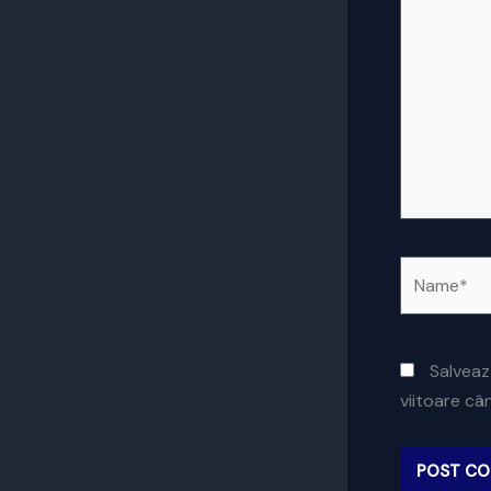
Name*
Salveaz
viitoare c