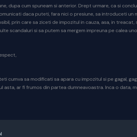
une, dupa cum spuneam si anterior. Drept urmare, ca si concl
omunicati daca puteti, fara nici o presiune, sa introduceti un 
sibil, prin care sa ziceti de impozitul in cauza, asa, in treacat,
ulte scandaluri si sa putem sa mergem impreuna pe calea uno
respect,
teti cumva sa modificati sa apara cu impozitul si pe gagal, gag
l asta, ar fi frumos din partea dumneavoastra. Inca o data, 
l