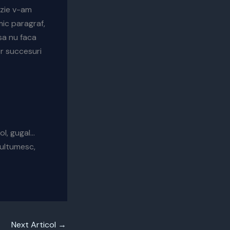
uzie v-am
mic paragraf,
 sa nu faca
r succesuri
ol, gugal…
multumesc,
Next Articol
→