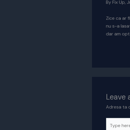
By Fix Up,
Zice ca ar f
nu s-a lasa
dar am opta
Leave
Adresa ta d
Type
here..