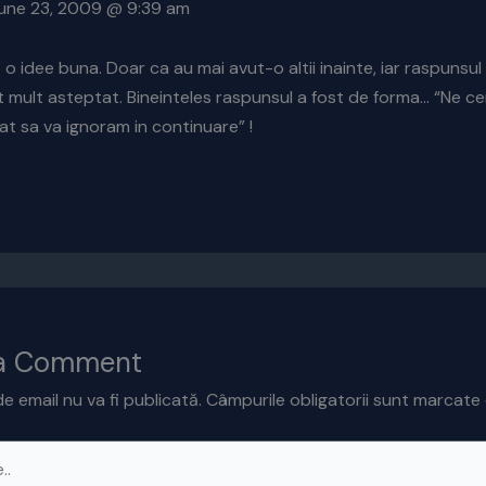
 June 23, 2009 @ 9:39 am
i o idee buna. Doar ca au mai avut-o altii inainte, iar raspunsu
t mult asteptat. Bineinteles raspunsul a fost de forma… “Ne 
t sa va ignoram in continuare” !
 a Comment
e email nu va fi publicată.
Câmpurile obligatorii sunt marcate