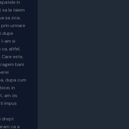
spatele in
 sa la taiem
va sa zica,
, prin urmare
oi dupe
 l-am si
a, altfel,
 Care este,
atragem bani
berei
Asa, dupa cum
icei, in
t, am zis
ti impus
i drept
laram ca a