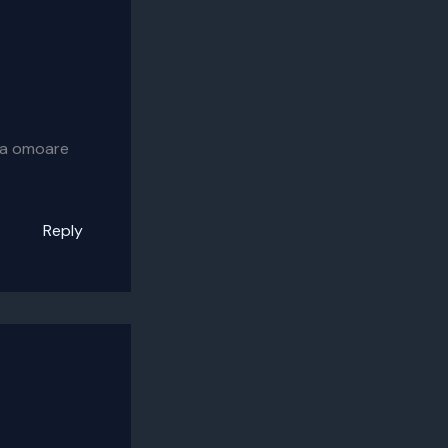
 sa omoare
Reply