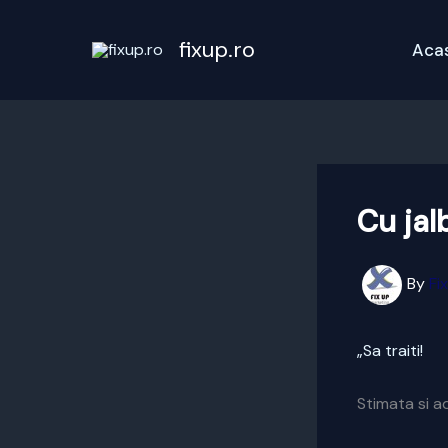
Skip
to
fixup.ro
Aca
content
Cu jal
By
Fi
„Sa traiti!
Stimata si a