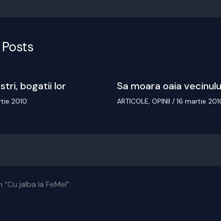
 Posts
stri, bogatii lor
Sa moara oaia vecinulu
rtie 2010
ARTICOLE
,
OPINII
/
16 martie 201
 “Cu jalba la FeMeI”