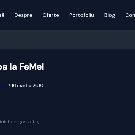
să
Despre
Oferte
Portofoliu
Blog
Con
ba la FeMeI
x Up
/
16 martie 2010
dulata organizatie,