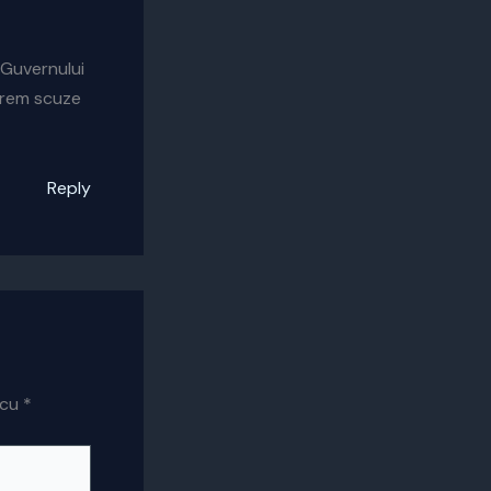
l Guvernului
cerem scuze
Reply
 cu
*