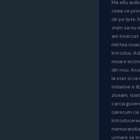
Ma aflu acil
ceea ce priv
de pe liste.
vrem sa nu ma
am incercat 
mintea noast
introdus. Ad
moare econom
din nou. Acu
la stat si ca
initiative e
ziceam, toat
carca guvern
oarecum ca d
introducerea
memorandumul
urmare se in