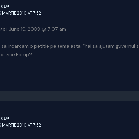
IX UP
6 MARTIE 2010 AT 7:52
tei, June 19, 2009 @ 7:07 am
a sa incarcam o petitie pe tema asta: “hai sa ajutam guvernul
ce zice Fix up?
IX UP
6 MARTIE 2010 AT 7:52