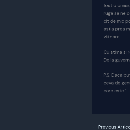
fost o omisi
ruga sa ne c
cit de mic po
astia prea m
viitoare.
Cu stima si 
De la guvern
P.S. Daca pu
ceva de genu
care este.”
←
Previous Artico