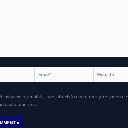
Email*
Website
ă-mi numele, emailul și site-ul web în acest navigator pentru 
ând o să comentez.