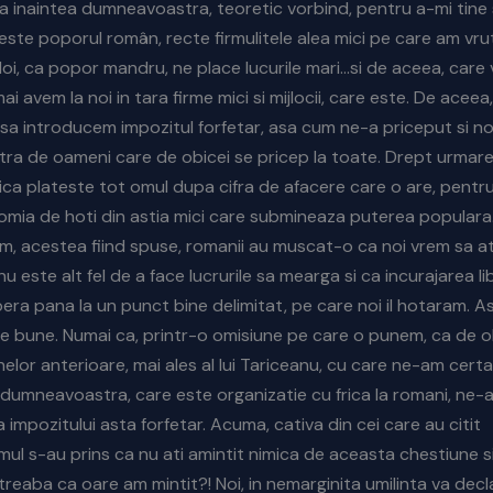
ea inaintea dumneavoastra, teoretic vorbind, pentru a-mi tine 
este poporul român, recte firmulitele alea mici pe care am vrut
 Noi, ca popor mandru, ne place lucurile mari…si de aceea, care 
i avem la noi in tara firme mici si mijlocii, care este. De aceea
sa introducem impozitul forfetar, asa cum ne-a priceput si n
ra de oameni care de obicei se pricep la toate. Drept urmare
ica plateste tot omul dupa cifra de afacere care o are, pentru c
ia de hoti din astia mici care submineaza puterea populara.
m, acestea fiind spuse, romanii au muscat-o ca noi vrem sa 
 nu este alt fel de a face lucrurile sa mearga si ca incurajarea li
 libera pana la un punct bine delimitat, pe care noi il hotaram. 
e bune. Numai ca, printr-o omisiune pe care o punem, ca de ob
elor anterioare, mai ales al lui Tariceanu, cu care ne-am certa
umneavoastra, care este organizatie cu frica la romani, ne-a
 impozitului asta forfetar. Acuma, cativa din cei care au citit
 s-au prins ca nu ati amintit nimica de aceasta chestiune s
treaba ca oare am mintit?! Noi, in nemarginita umilinta va dec