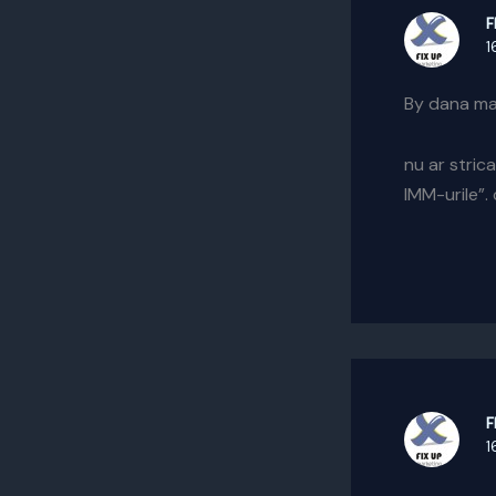
F
1
By dana ma
nu ar stric
IMM-urile”. 
F
1