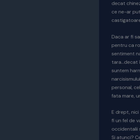
decat chinezi
ce ne-ar put
castigatoar
Daca ar fi s
pentru ca ro
sentiment na
tara…decat î
suntem harni
narcisismului
personal, ce
fata mare, u
E drept, nic
fi un fel d
occidentalii
Si atunci? Ce