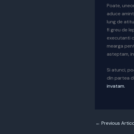
Poate, uneori
aduce aminte
lung de atitu
fi greu de l
executanti c
mearga pentr
asteptam, in
Si atunci, p
din partea d
invatam.
←
Previous Artico