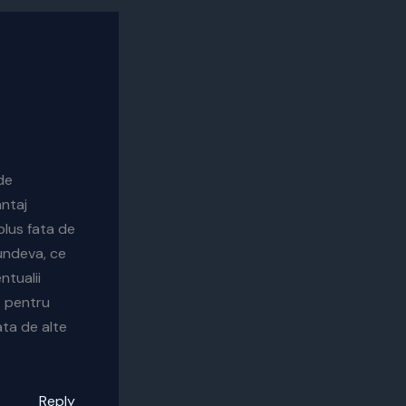
 de
antaj
plus fata de
tundeva, ce
ntualii
t pentru
ata de alte
Reply