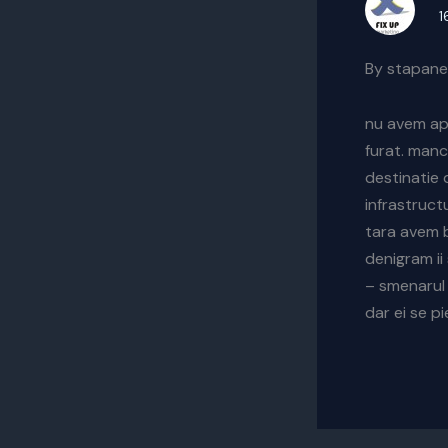
1
By stapane
nu avem apr
furat. manc
destinatie 
infrastruct
tara avem b
denigram ii
– smenarul d
dar ei se p