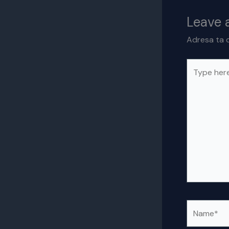
Leave
Adresa ta d
Type
here..
Name*