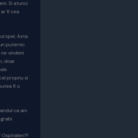
em. Si atunci
ar fi cea
Europei. Asta
un puternic
u ne vindem
m, doar
mele
cel propriu si
utea fi o
gandul ca am
 grabi
 Ospitalieri?!