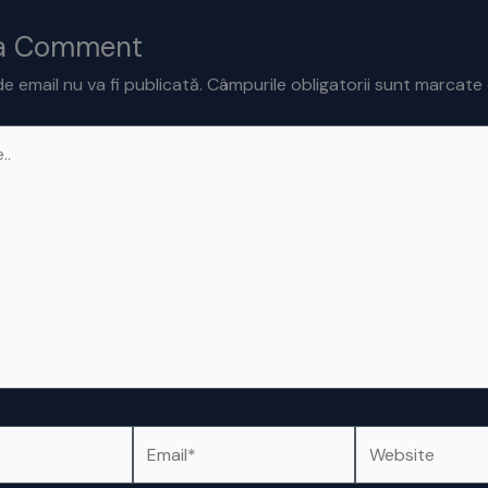
 a Comment
e email nu va fi publicată.
Câmpurile obligatorii sunt marcate
Email*
Website