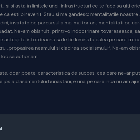
… si si asta în limitele unei infrastructuri ce te face sa uiti oric
 ca esti binevenit. Stau si ma gandesc: mentalitatile noastre 
dini, invatate pe parcursul a mai multor ani, mentalitati pe car
epadat. Ne-am obisnuit, printr-o indoctrinare tovaraseasca, sa 
e asteapta intotdeauna sa le fie luminata calea pe care trebu
u „propasirea neamului si cladirea socialismului”. Ne-am obis
 loc sa actionam.
oate, doar poate, caracteristica de succes, cea care ne-ar p
e jos a clasamentului bunastarii, e una pe care inca nu am aju
l