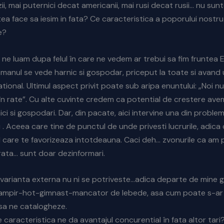
i, mai puternici decat americanii, mai rusi decat rusii… nu sunt
ea face sa iesim in fata? Ce caracteristica a poporului nostru 
e?
a ne luam dupa felul în care ne vedem ar trebui sa fim fruntea 
manul se vede harnic si gospodar, priceput la toate si avand 
tional. Ultimul aspect privit poate sub aripa enuntului: „Noi n
n rate”. Cu alte cuvinte credem ca potential de crestere ave
ci si gospodari. Dar, din pacate, aici intervine una din proble
 . Aceea care tine de punctul de unde privesti lucrurile, adica 
l care te favorizeaza intotdeauna. Caci deh… zvonurile ca am p
rata… sunt doar dezinformari.
i varianta externa nu ni se potriveste…adica departe de mine 
e vampir-hot-gimnast-mancator de lebede, asa cum poate s-ar
 sa ne catalogheze.
 caracteristica ne da avantajul concurential în fata altor tari?