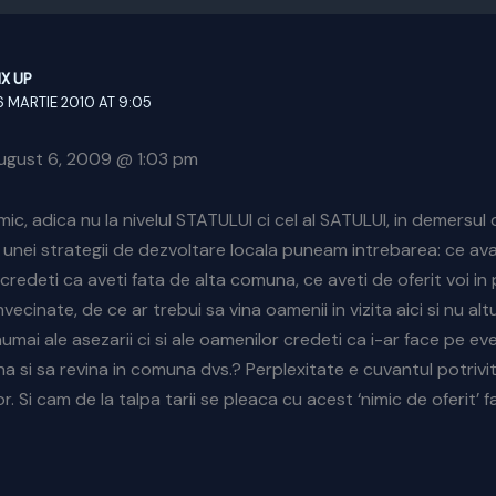
IX UP
6 MARTIE 2010 AT 9:05
August 6, 2009 @ 1:03 pm
mic, adica nu la nivelul STATULUI ci cel al SATULUI, in demersul
 unei strategii de dezvoltare locala puneam intrebarea: ce av
credeti ca aveti fata de alta comuna, ce aveti de oferit voi in 
vecinate, de ce ar trebui sa vina oamenii in vizita aici si nu al
numai ale asezarii ci si ale oamenilor credeti ca i-ar face pe eve
vina si sa revina in comuna dvs.? Perplexitate e cuvantul potrivi
r. Si cam de la talpa tarii se pleaca cu acest ‘nimic de oferit’ f