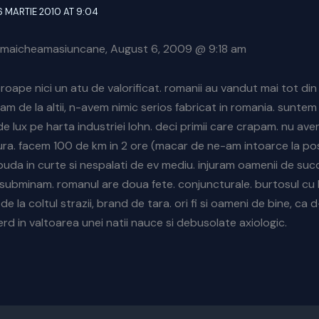
6 MARTIE 2010 AT 9:04
maicheamasiuncane, August 6, 2009 @ 9:18 am
oape nici un atu de valorificat. romanii au vandut mai tot din
am de la altii, n-avem nimic serios fabricat in romania. suntem
de lux pe harta industriei lohn. deci primii care crapam. nu av
ura. facem 100 de km in 2 ore (macar de ne-am intoarce la post
uda in curte si nespalati de ev mediu. injuram oamenii de succe
 subminam. romanul are doua fete. conjuncturale. burtosul cu 
e la coltul strazii, brand de tara. ori fi si oameni de bine, ca 
ierd in valtoarea unei natii nauce si debusolate axiologic.