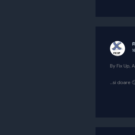
F
1
By Fix Up,
…si doare 