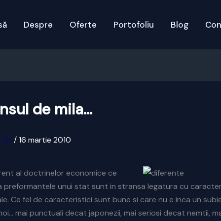
să
Despre
Oferte
Portofoliu
Blog
Con
nsul de mila…
x Up
/
16 martie 2010
rent al doctrinelor economice ce
 preformantele unui stat sunt in stransa legatura cu caracteri
le. Ce fel de caracteristici sunt bune si care nu e inca un subie
oi… mai punctuali decat japonezii, mai seriosi decat nemtii, ma