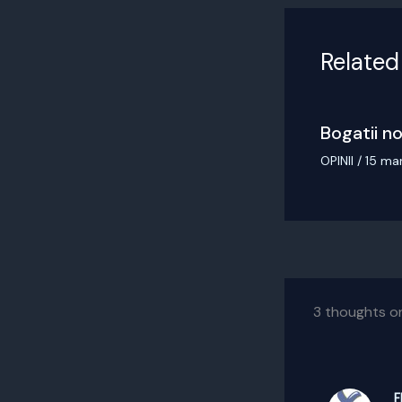
Related
Bogatii no
OPINII
/
15 ma
3 thoughts on
F