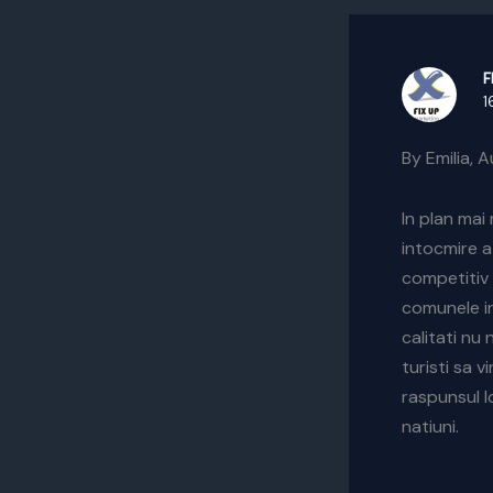
F
1
By Emilia, 
In plan mai 
intocmire a
competitiv 
comunele in
calitati nu 
turisti sa 
raspunsul lo
natiuni.