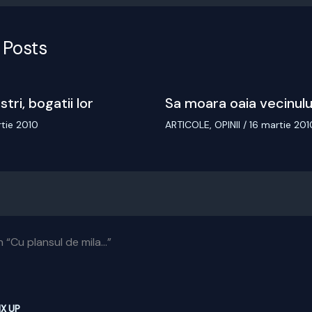
 Posts
stri, bogatii lor
Sa moara oaia vecinulu
rtie 2010
ARTICOLE
,
OPINII
/
16 martie 201
 “Cu plansul de mila…”
IX UP