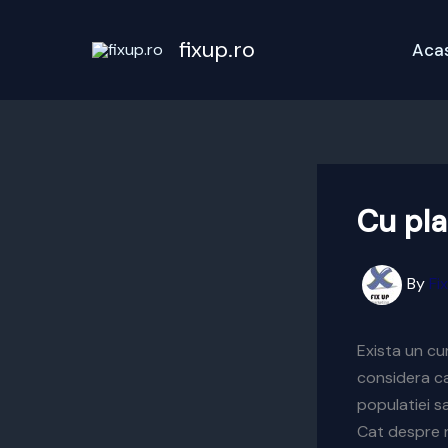
Skip
to
fixup.ro
Aca
content
Cu pla
By
Fi
Exista un cu
considera ca
populatiei sa
Cat despre n