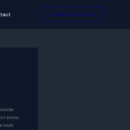
tact
CONTACTAȚI-NE ACUM
sticile
ct incins.
i multi