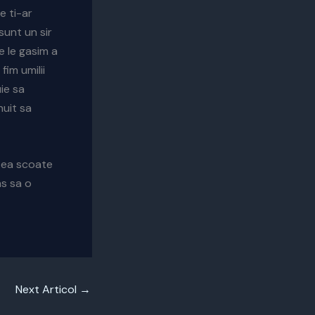
e ti-ar
sunt un sir
e le gasim a
fim umilii
ie sa
nuit sa
utea scoate
ns sa o
Next Articol
→