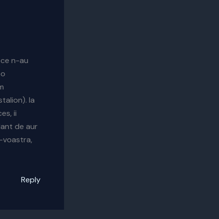
 ce n-au
 o
em
alion). la
s, ii
lant de aur
d-voastra,
Reply