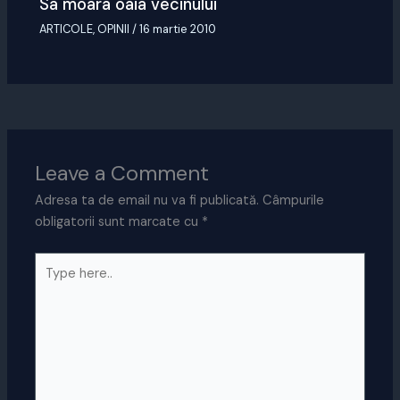
Sa moara oaia vecinului
ARTICOLE
,
OPINII
/
16 martie 2010
Leave a Comment
Adresa ta de email nu va fi publicată.
Câmpurile
obligatorii sunt marcate cu
*
Type
here..