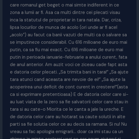
care romanul get beget o mai simte indiferent in ce
zona a lumii ar fi. Asa ca multi dintre cei plecati visau
inca la statutul de proprietar in tara natala. Dar, criza,
lipsa locurilor de munca de acolo (ori unde ar fi acel
„acolo”) au facut ca banii vazuti de multi ca o salvare sa
se imputineze considerabil. Cu 616 milioane de euro mai
putin, ca sa fiu mai exact. Cu 616 milioane de euro mai
putin in perioada ianuarie-februarie a anului curent, fata
de anul anterior. Am auzit voci ce ziceau cade fapt asta
e datoria celor plecati. „Sa trimita bani in tara!” „Sa ajute
tara atunci cand aceasta are nevoie de ei!” „Sa ajute la
acoperirea unui deficit de cont curent in crestere!”(asta
ca si exprimare pretentioasa) E de datoria celor care si-
au luat viata de la zero sa fie salvatorii celor care stau in
tara si au cate-o Miorita ce le canta a jale la ureche. E
de datoria celor care au hotarat sa caute solutii in alte
parti sa fie solutia celor ce au decis sa ramana. Si nu! Nu
vreau sa fac apologia emigrarii… doar ca imi stau ca un