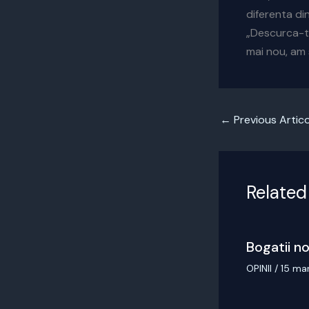
diferenta di
„Descurca-te 
mai nou, am s
←
Previous Artico
Related
Bogatii no
OPINII
/
15 ma