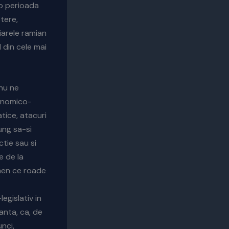
o perioada
tere,
liarele ramian
 din cele mai
 nu ne
economico-
atice, atacuri
ung sa-si
tie sau si
e de la
men ce roade
egislativ in
anta, ca, de
unci,