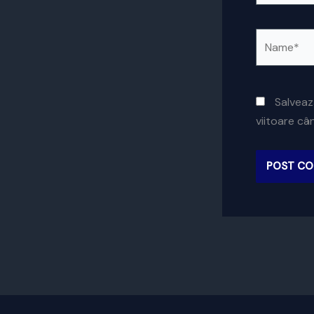
Name*
Salveaz
viitoare c