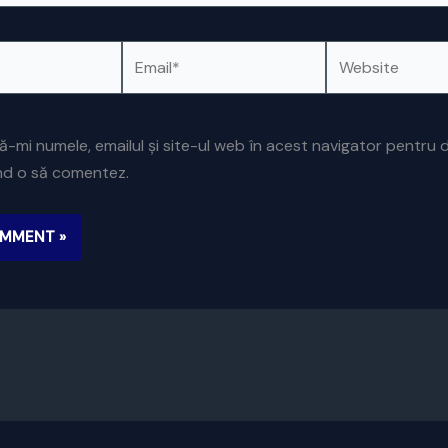
Email*
Website
ă-mi numele, emailul și site-ul web în acest navigator pentru 
ând o să comentez.