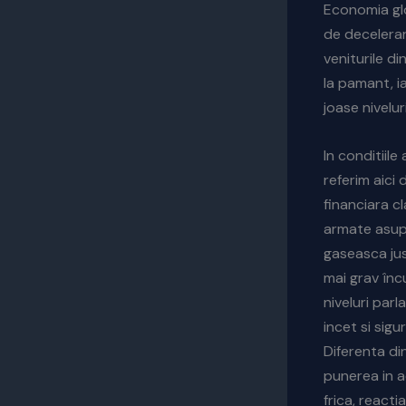
Economia gl
de decelerar
veniturile di
la pamant, i
joase niveluri
In conditiil
referim aici 
financiara cl
armate asupr
gaseasca jus
mai grav în
c
niveluri par
incet si sigu
Diferenta din
punerea in a
frica, reacti