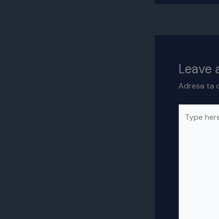
Leave
Adresa ta d
Type
here..