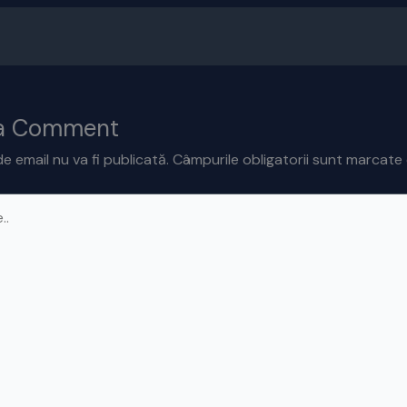
 a Comment
e email nu va fi publicată.
Câmpurile obligatorii sunt marcate