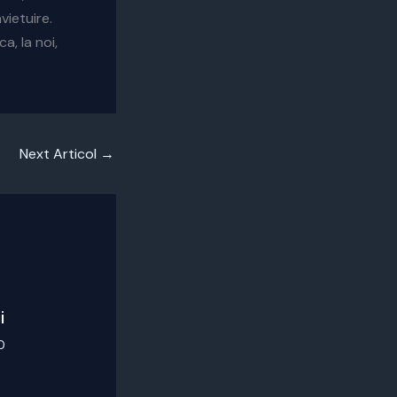
vietuire.
a, la noi,
Next Articol
→
i
0