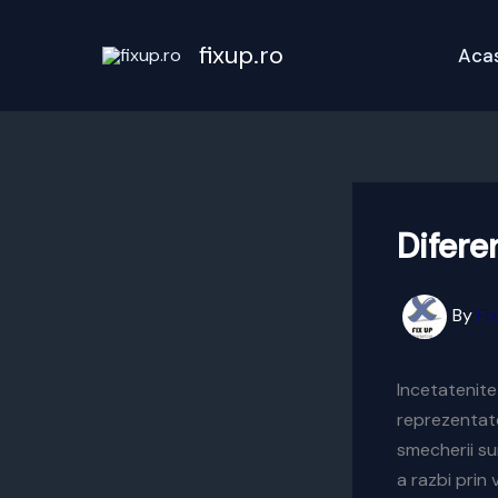
Skip
to
fixup.ro
Aca
content
Difere
By
Fi
Incetatenite
reprezentate 
smecherii su
a razbi prin 