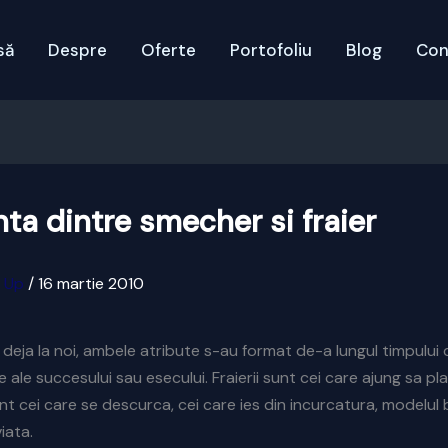
să
Despre
Oferte
Portofoliu
Blog
Con
nta dintre smecher si fraier
x Up
/
16 martie 2010
 deja la noi, ambele atribute s-au format de-a lungul timpului 
ale succesului sau esecului. Fraierii sunt cei care ajung sa pla
nt cei care se descurca, cei care ies din incurcatura, modelul 
viata.