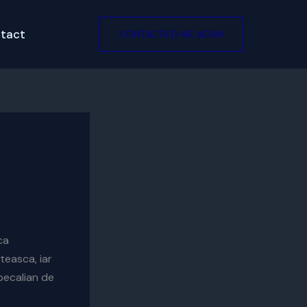
tact
CONTACTAȚI-NE ACUM
ca
teasca, iar
becalian de