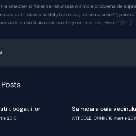
ntre smecher si fraier se rezuma la o simpla problema de supra
cum poti” devine astfel „Toti o fac, de ce nu si eu?!”, pentru c
enzatia ca hotii au ajuns sa strige cel mai des „Hotul!” (D.L.)
l
 Posts
stri, bogatii lor
Sa moara oaia vecinulu
rtie 2010
ARTICOLE
,
OPINII
/
16 martie 201