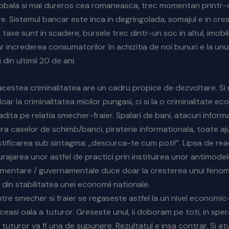
obala si mai dureros cea romaneasca, trec momentan printr-
e. Sistemul bancar este inca in degringolada, somajul e in cres
n taxe sunt in scadere, bursele trec dintr-un soc in altul, imobi
ar increderea consumatorilor în achizitia de noi bunuri e la unul
 din ultimii 20 de ani.
e acestea criminalitatea are un cadru propice de dezvoltare. Si
doar la criminalitatea micilor pungasi, ci si la o criminalitate 
adita pe relatia smecher-fraier. Spalari de bani, atacuri inform
a caselor de schimb/banci, piraterie informationala, toate aj
tificarea sub sintagma: „descurca-te cum poti!”. Lipsa de reac
urajarea unor astfel de practici prin instituirea unor antimodel
lamentare / guvernamentale duce doar la cresterea unui feno
r din stabilitatea unei economii nationale.
tre smecher si fraier se regaseste astfel la un nivel economic-l
ceasi oala a tuturor. Greseste unul, ii doboram pe toti, in sper
a tuturor va fi una de supunere. Rezultatul e insa contrar. Si at