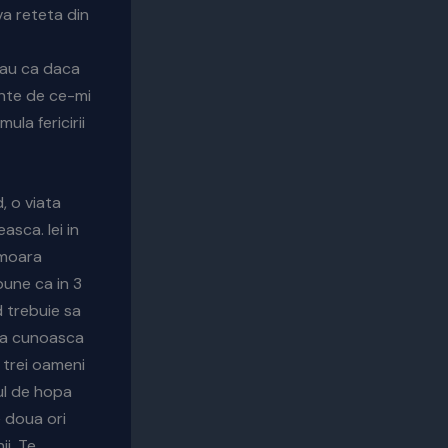
va reteta din
sau ca daca
inte de ce-mi
la fericirii
, o viata
asca. Iei in
omoara
pune ca in 3
d trebuie sa
 sa cunoasca
a trei oameni
tul de hopa
e doua ori
i. Te