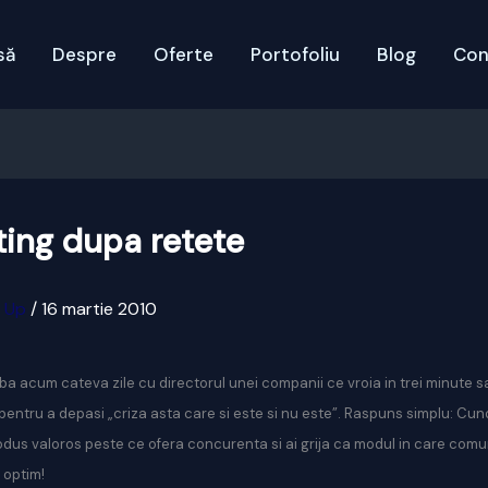
să
Despre
Oferte
Portofoliu
Blog
Con
ing dupa retete
x Up
/
16 martie 2010
ba acum cateva zile cu directorul unei companii ce vroia in trei minute s
pentru a depasi „criza asta care si este si nu este”. Raspuns simplu: Cuno
dus valoros peste ce ofera concurenta si ai grija ca modul in care comuni
 optim!