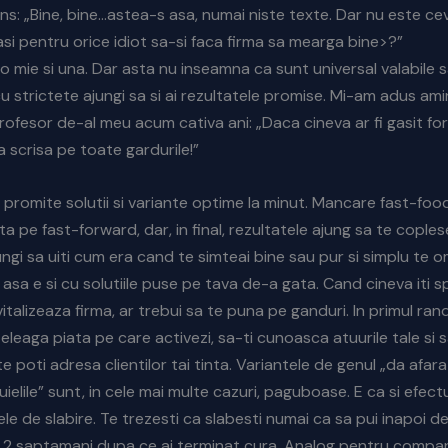
ns: „Bine, bine…astea-s asa, numai niste texte. Dar nu este ce
asi pentru orice idiot sa-si faca firma sa mearga bine>?”
o mie si una. Dar asta nu inseamna ca sunt universal valabile 
u strictete ajungi sa si ai rezultatele promise. Mi-am adus am
ofesor de-al meu acum cativa ani: „Daca cineva ar fi gasit formu
a scrisa pe toate gardurile!”
promite solutii si variante optime la minut. Mancare fast-food
ta pe fast-forward, dar, in final, rezultatele ajung sa te coplese
ungi sa uiti cum era cand te simteai bine sau pur si simplu te 
 asa e si cu solutiile puse pe tava de-a gata. Cand cineva iti s
vitalizeaza firma, ar trebui sa te puna pe ganduri. In primul ran
teleaga piata pe care activezi, sa-ti cunoasca atuurile tale si
e poti adresa clientilor tai tinta. Variantele de genul „da afar
uielile” sunt, in cele mai multe cazuri, paguboase. E ca si efec
ele de slabire. Te trezesti ca slabesti numai ca sa pui inapoi d
 2 saptamani dupa ce ai terminat cura. Analog pentru compani