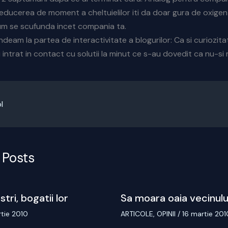
reducerea de moment a cheltuielilor iti da doar gura de oxige
um se scufunda incet compania ta.
ndeam la partea de interactivitate a blogurilor: Ca si curiozitat
i intrat in contact cu solutii la minut ce s-au dovedit ca nu-si
l
 Posts
stri, bogatii lor
Sa moara oaia vecinulu
rtie 2010
ARTICOLE
,
OPINII
/
16 martie 201