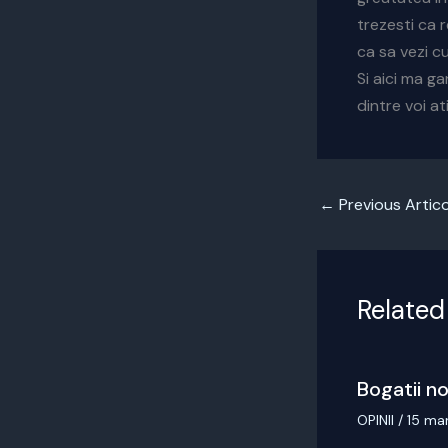
trezesti ca 
ca sa vezi c
Si aici ma ga
dintre voi at
←
Previous Artico
Related
Bogatii no
OPINII
/
15 ma