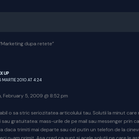
“Marketing dupa retete”
IX UP
6 MARTIE 2010 AT 4:24
, February 5, 2009 @ 8:52 pm
l o sa stric seriozitatea articolului tau. Solutii la minut care n
i sau gratuitatea: mass-urile de pe mail sau messenger prin ca
a daca trimiti mai departe sau cel putin un telefon de la cineva
deci n-am primit. Asa cred ca sunt si acele solutii pe care le a