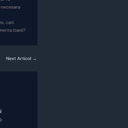
n necesara
e, cati
 merita banii?
Next Articol
→
i
0