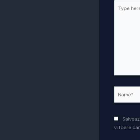
Type
here..
Name*
Salveaz
viitoare c