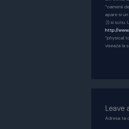
“oamenii de
apare si un
:)) si scriu
http://www
“physical t
viseaza la 
Leave
Adresa ta d