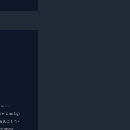
u isi
re castigi
 iubit. N-
steapta