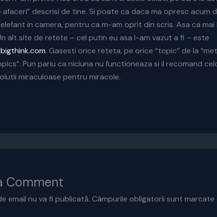
 afaceri” descrisi de tine. Si poate ca daca ma opresc acum di
 elefant in camera, pentru ca m-am oprit din scris. Asa ca mai 
. Un alt site de retete – cel putin eu asa l-am vazut a fi – este
.bigthink.com
. Gasesti orice reteta, pe orice “topic” de la “me
opics”. Pun pariu ca niciuna nu functioneaza si il recomand cel
solutii miraculoase pentru miracole.
 a Comment
e email nu va fi publicată.
Câmpurile obligatorii sunt marcate