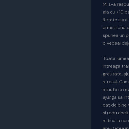
Mi s-a raspu
aia cu <10 p
Retete sunt 
urmezi una c
spunea un pr
o vedeai dej
Toata lumea 
intreaga trai
greutate, aj
stresul. Cam
minute iti re
ajunga sa in
cat de bine t
si redu chelt
mitica la cur
greutatea in