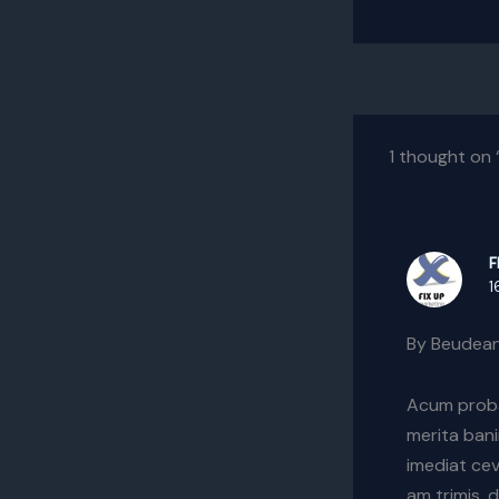
1 thought on 
F
1
By Beudean
Acum probabi
merita bani
imediat cev
am trimis, 