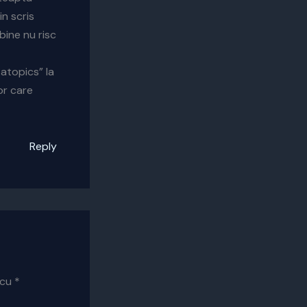
n scris
bine nu risc
tatopics” la
or care
Reply
 cu
*