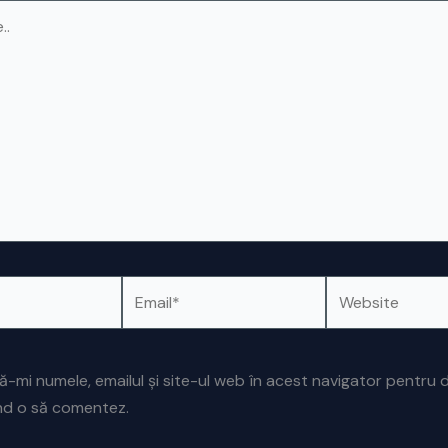
Email*
Website
ă-mi numele, emailul și site-ul web în acest navigator pentru 
ând o să comentez.