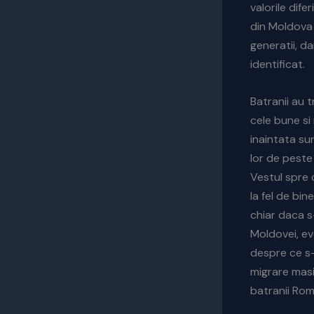
valorile dife
din Moldova 
generatii, da
identificat.
Batranii au 
cele bune si
inaintata su
lor de peste
Vestul spre c
la fel de bi
chiar daca s-
Moldovei, ev
despre ce s-
migrare mas
batranii Rom