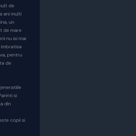
mult de
 ani multi
ina, un
it de mare
ii nu isi mai
a imbratisa
iva, pentru
ata de
eneratiile
arinti si
ta din
ste copii si