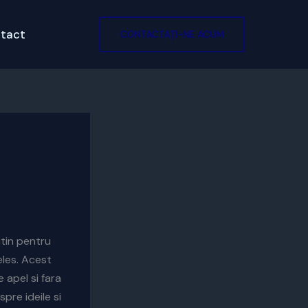
tact
CONTACTAȚI-NE ACUM
utin pentru
eles. Acest
 apel si fara
pre ideile si