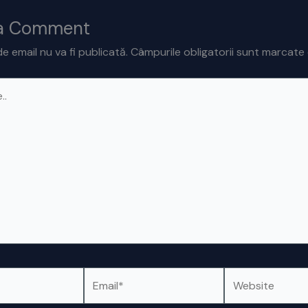
 a Comment
e email nu va fi publicată.
Câmpurile obligatorii sunt marcate
Email*
Website