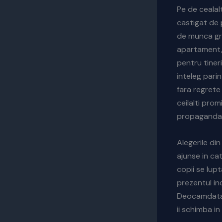
Pe de cealalt
castigat de 
de munca gre
apartament, 
pentru tineri
inteleg parin
fara regrete
ceilalti pro
propaganda i
Alegerile di
ajunse in cat
copii se lup
prezentul in
Deocamdata b
ii schimba in