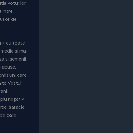
utia voturilor
 intre
 usor de
rit cu toate
 medie si mai
sa si semenii
i apuse.
omisiuni care
ite Vestul ,
anii
mplu negativ
ie, saracie,
 de care