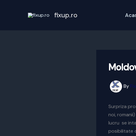
Skip
to
fixup.ro
Aca
content
Moldov
By
Fi
Surpriza pro
noi, romanii)
lucru se int
posibilitate