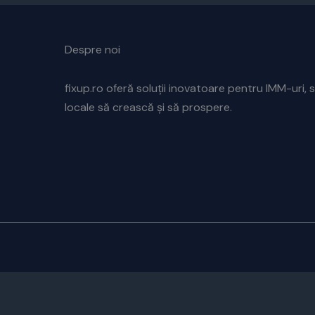
Despre noi
fixup.ro oferă soluții inovatoare pentru IMM-uri, s
locale să crească și să prospere.
CUSTOMIZE
REJECT ALL
ACCEPT ALL