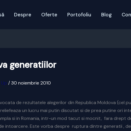
să
Despre
Oferte
Portofoliu
Blog
Con
a generatiilor
x Up
/
30 noiembrie 2010
vocata de rezultatele alegerilor din Republica Moldova (cel p
 reliefeaza un lucru mai putin discutat si de prea putine ori int
ampla si in Romania, intr-un mod tacut si mocnit, fara drept de
 de intoarcere. Este vorba despre ruptura dintre generatii , des