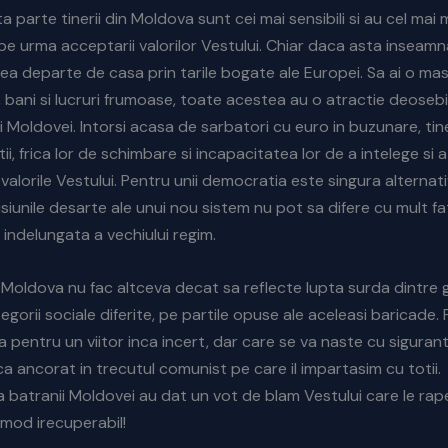
a parte tinerii din Moldova sunt cei mai sensibili si au cel mai 
pe urma acceptarii valorilor Vestului. Chiar daca asta inseamna
a departe de casa prin tarile bogate ale Europei. Sa ai o mas
bani si lucruri frumoase, toate acestea au o atractie deoseb
i Moldovei. Intorsi acasa de sarbatori cu euro in buzunare, tiner
tii, frica lor de schimbare si incapacitatea lor de a intelege si 
 valorile Vestului. Pentru unii democratia este singura alternat
misiunile desarte ale unui nou sistem nu pot sa difere cu mult f
ndelungata a vechiului regim.
n Moldova nu fac altceva decat sa reflecte lupta surda dintre g
egorii sociale diferite, pe partile opuse ale aceleasi baricade. P
ta pentru un viitor inca incert, dar care se va naste cu siguran
ca ancorat in trecutul comunist pe care il impartasim cu totii.
atranii Moldovei au dat un vot de blam Vestului care le rape
 mod irecuperabil!