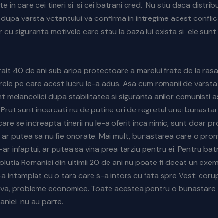
rite in care cei tineri si si cei batrani cred. Nu stiu daca distrib
dupa varsta votantului va confirma in intregime acest conflict
r cu siguranta motivele care stau la baza lui exista si ele sunt
trait 40 de ani sub aripa protectoare a marelui frate de la rasa
 rele pe care acest lucru le-a adus. Asa cum romanii de varsta
nt melancolici dupa stabilitatea si siguranta anilor comunisti a
 Prut sunt incercati nu de putine ori de regretul unei bunastar
are se indreapta tinerii nu le-a oferit inca nimic, sunt doar pr
ne ar putea sa nu fie onorate. Mai mult, bunastarea care o prom
ar infaptui, ar putea sa vina prea tarziu pentru ei. Pentru batr
olutia Romaniei din ultimii 20 de ani nu poate fi decat un exe
a intamplat cu o tara care s-a intors cu fata spre Vest: corupt
iva, probleme economice. Toate acestea pentru o bunastare
aniei nu au parte.