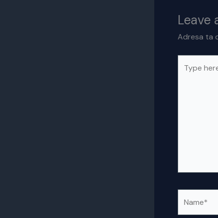
Leave
Adresa ta d
Type
here..
Name*