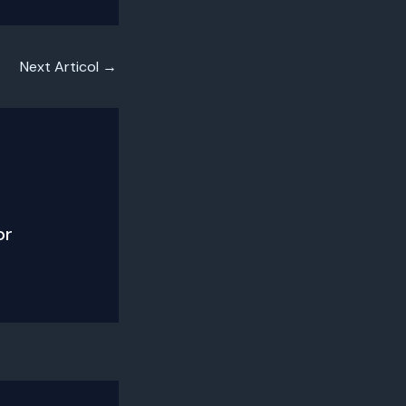
Next Articol
→
or