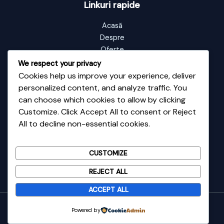
Linkuri rapide
Acasă
Despre
Oferte
Portofoliu
We respect your privacy
Blog
Cookies help us improve your experience, deliver
Contact
personalized content, and analyze traffic. You
can choose which cookies to allow by clicking
Customize. Click Accept All to consent or Reject
Informații de contact
All to decline non-essential cookies.
Adresă: Vale nr 48
Email: contact@fixup.ro
CUSTOMIZE
Telefon: 0726135589
REJECT ALL
ACCEPT ALL
Drepturi de autor © 2026 fixup.ro
Powered by