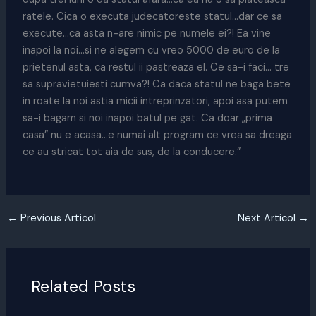
ratele. Cica o executa judecatoreste statul…dar ce sa
execute…ca asta n-are nimic pe numele ei?! Ea vine
inapoi la noi…si ne alegem cu vreo 5000 de euro de la
prietenul asta, ca restul ii pastreaza el. Ce sa-i faci… tre
sa supravietuiesti cumva?! Ca daca statul ne baga bete
in roate la noi astia micii intreprinzatori, apoi asa putem
sa-i bagam si noi inapoi batul pe gat. Ca doar „prima
casa” nu e acasa…e numai alt program ce vrea sa dreaga
ce au stricat tot aia de sus, de la conducere.”
←
Previous Articol
Next Articol
→
Related Posts