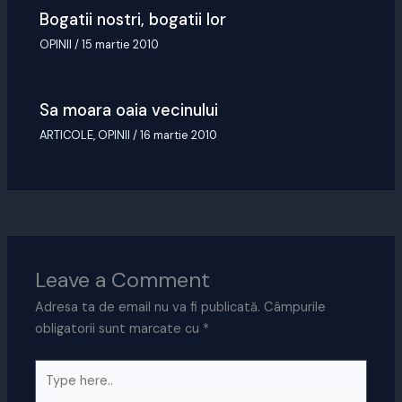
Bogatii nostri, bogatii lor
OPINII
/
15 martie 2010
Sa moara oaia vecinului
ARTICOLE
,
OPINII
/
16 martie 2010
Leave a Comment
Adresa ta de email nu va fi publicată.
Câmpurile
obligatorii sunt marcate cu
*
Type
here..