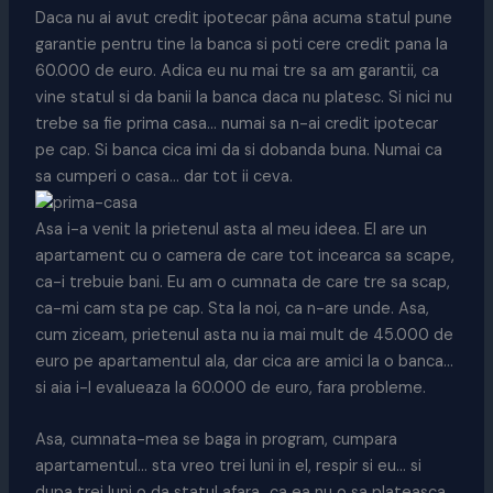
Daca nu ai avut credit ipotecar pâna acuma statul pune
garantie pentru tine la banca si poti cere credit pana la
60.000 de euro. Adica eu nu mai tre sa am garantii, ca
vine statul si da banii la banca daca nu platesc. Si nici nu
trebe sa fie prima casa… numai sa n-ai credit ipotecar
pe cap. Si banca cica imi da si dobanda buna. Numai ca
sa cumperi o casa… dar tot ii ceva.
Asa i-a venit la prietenul asta al meu ideea. El are un
apartament cu o camera de care tot incearca sa scape,
ca-i trebuie bani. Eu am o cumnata de care tre sa scap,
ca-mi cam sta pe cap. Sta la noi, ca n-are unde. Asa,
cum ziceam, prietenul asta nu ia mai mult de 45.000 de
euro pe apartamentul ala, dar cica are amici la o banca…
si aia i-l evalueaza la 60.000 de euro, fara probleme.
Asa, cumnata-mea se baga in program, cumpara
apartamentul… sta vreo trei luni in el, respir si eu… si
dupa trei luni o da statul afara…ca ea nu o sa plateasca