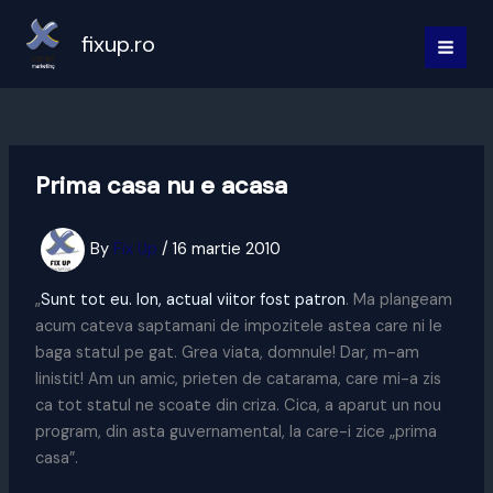
Skip
to
fixup.ro
MAI
content
MEN
Prima casa nu e acasa
By
Fix Up
/
16 martie 2010
„
Sunt tot eu. Ion, actual viitor fost patron
. Ma plangeam
acum cateva saptamani de impozitele astea care ni le
baga statul pe gat. Grea viata, domnule! Dar, m-am
linistit! Am un amic, prieten de catarama, care mi-a zis
ca tot statul ne scoate din criza. Cica, a aparut un nou
program, din asta guvernamental, la care-i zice „prima
casa”.