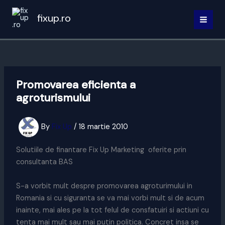
Skip
fixup.ro
to
MAI
content
MEN
Promovarea eficienta a
agroturismului
By
Fix Up
/
18 martie 2010
Solutiile de finantare Fix Up Marketing oferite prin
consultanta BAS
S-a vorbit mult despre promovarea agroturimului in
Romania si cu siguranta se va mai vorbi mult si de acum
inainte, mai ales pe la tot felul de consfatuiri si actiuni cu
tenta mai mult sau mai putin politica. Concret insa se