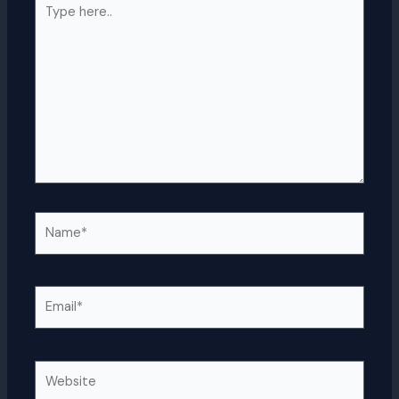
Type
here..
Name*
Email*
Website