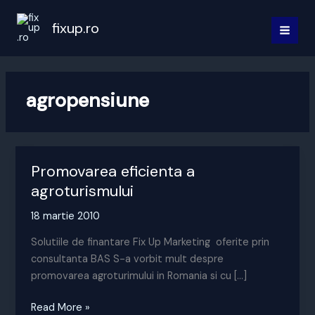
Skip
to
fixup.ro
MAI
content
MEN
agropensiune
Promovarea eficienta a
agroturismului
18 martie 2010
Solutiile de finantare Fix Up Marketing oferite prin
consultanta BAS S-a vorbit mult despre
promovarea agroturimului in Romania si cu […]
Promovarea
Read More »