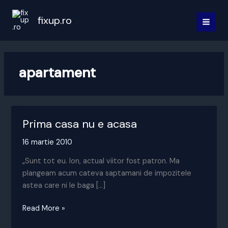
Skip
to
fixup.ro
MAI
content
MEN
apartament
Prima casa nu e acasa
16 martie 2010
„Sunt tot eu. Ion, actual viitor fost patron. Ma
plangeam acum cateva saptamani de impozitele
astea care ni le baga […]
Prima
Read More »
casa