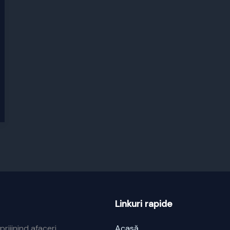
Linkuri rapide
prijinind afaceri
Acasă