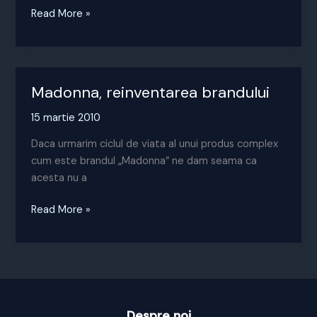
Fanatiff
Read More »
de
brand…
Madonna, reinventarea brandului
15 martie 2010
Daca urmarim ciclul de viata al unui produs complex
cum este brandul „Madonna” ne dam seama ca
acesta nu a
Madonna,
Read More »
reinventarea
brandului
Despre noi