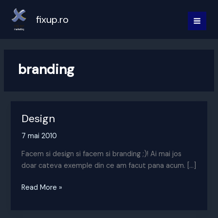
Skip
to
fixup.ro
MAI
content
MEN
branding
Design
7 mai 2010
Facem si design si facem si branding ;)! Ai mai jos
doar cateva exemple din ce am facut pana acum. […]
Design
Read More »