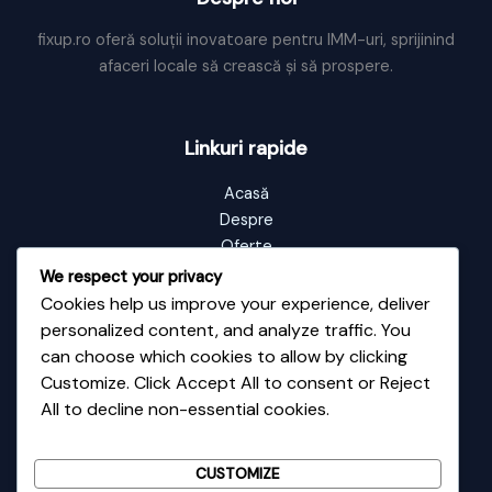
fixup.ro oferă soluții inovatoare pentru IMM-uri, sprijinind
afaceri locale să crească și să prospere.
Linkuri rapide
Acasă
Despre
Oferte
Portofoliu
We respect your privacy
Blog
Cookies help us improve your experience, deliver
Contact
personalized content, and analyze traffic. You
can choose which cookies to allow by clicking
Customize. Click Accept All to consent or Reject
Informații de contact
All to decline non-essential cookies.
Adresă: Vale nr 48
Email: contact@fixup.ro
CUSTOMIZE
Telefon: 0726135589