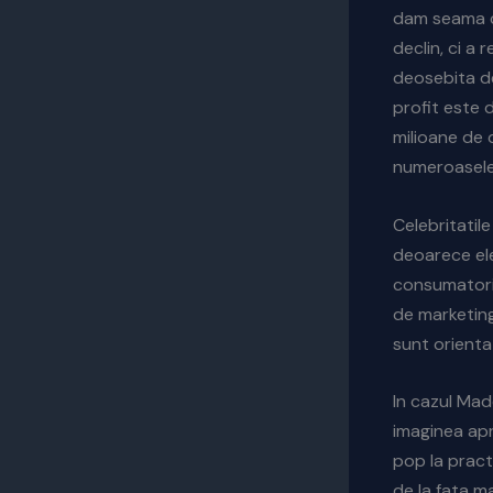
dam seama ca
declin, ci a
deosebita de
profit este 
milioane de d
numeroasele 
Celebritatil
deoarece ele
consumatori,
de marketing
sunt orienta
In cazul Mad
imaginea apr
pop la pract
de la fata m