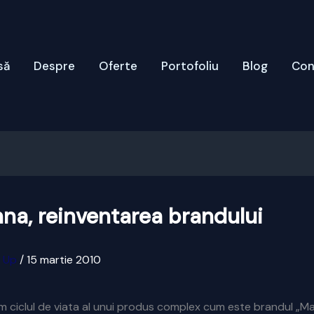
să
Despre
Oferte
Portofoliu
Blog
Con
a, reinventarea brandului
x Up
/
15 martie 2010
m ciclul de viata al unui produs complex cum este brandul „