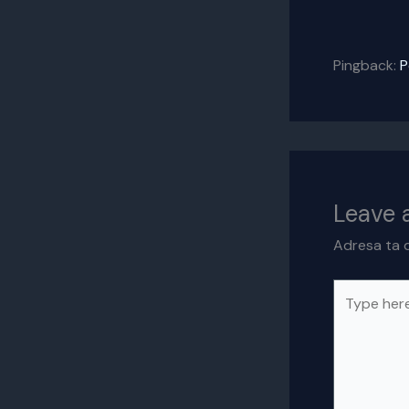
Pingback:
P
Leave
Adresa ta d
Type
here..