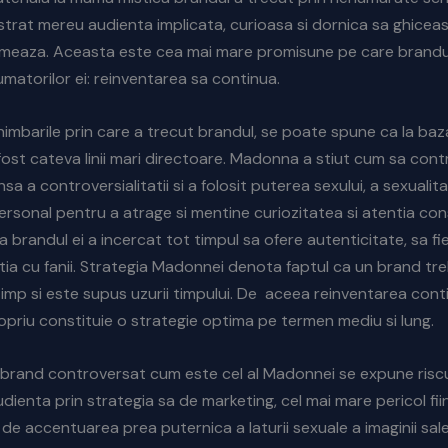
strat mereu audienta implicata, curioasa si dornica sa ghicea
rmeaza. Aceasta este cea mai mare promisune pe care brand
matorilor ei: reinventarea sa continua.
imbarile prin care a trecut brandul, se poate spune ca la ba
 fost cateva linii mari directoare. Madonna a stiut cum sa cont
a a controversialitatii si a folosit puterea sexului, a sexualitat
ersonal pentru a atrage si mentine curiozitatea si atentia con
brandul ei a incercat tot timpul sa ofere autenticitate, sa fie
latia cu fanii. Strategia Madonnei denota faptul ca un brand tr
timp si este supus uzurii timpului. De aceea reinventarea cont
opriu constituie o strategie optima pe termen mediu si lung.
 brand controversat cum este cel al Madonnei se expune riscu
udienta prin strategia sa de marketing, cel mai mare pericol fii
de accentuarea prea puternica a laturii sexuale a imaginii sal