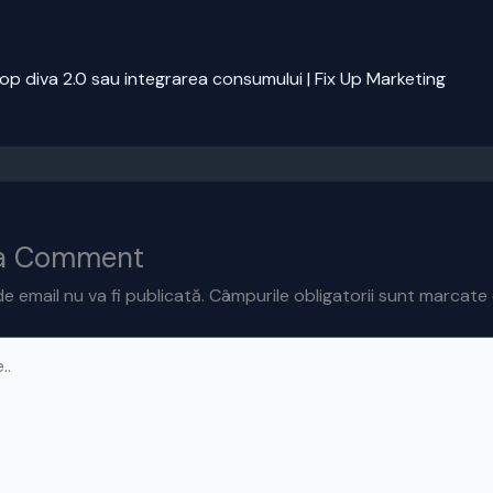
op diva 2.0 sau integrarea consumului | Fix Up Marketing
 a Comment
e email nu va fi publicată.
Câmpurile obligatorii sunt marcate