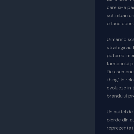
care si-a pa
schimbari u
o face consu
Urmarind sch
strategii au
puterea imens
farmecului p
De asemenea 
thing” in re
evolueze in 
brandului pr
Un astfel de
pierde din a
reprezentat 