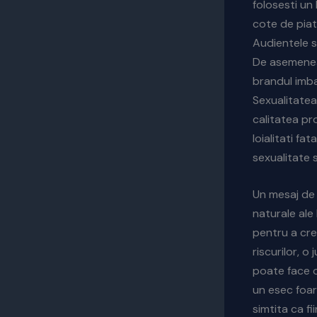
folosesti un
cote de piat
Audientele s
De asemenea 
brandul imb
Sexualitatea
calitatea pr
loialitati f
sexualitate 
Un mesaj de 
naturale ale
pentru a cre
riscurilor, 
poate face 
un esec foar
simtita ca f