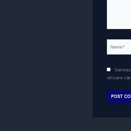
Name*
Salveaz
viitoare c