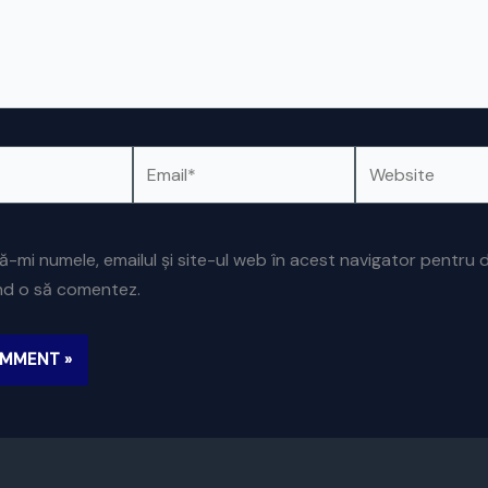
Email*
Website
ă-mi numele, emailul și site-ul web în acest navigator pentru 
ând o să comentez.