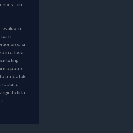
sences- cu
 evalua in
e sunt
itionarea si
a in a face
marketing
adonna poate
te atributele
 produs o
ginitatii la
 sa
a.”