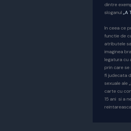
dintre exemp
sloganul
„A 
In ceea ce p
functie de c
atributele s
imaginea bra
legatura cu 
prin care se
fi judecata 
sexuale ale 
carte cu cont
15 ani si a 
reintareasca