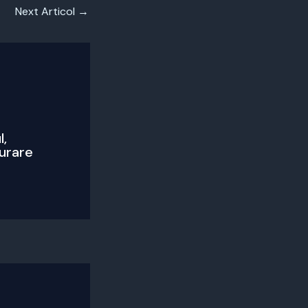
Next Articol
→
l,
turare