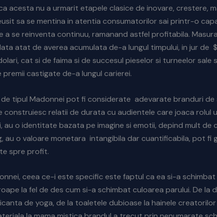
 acesta nu a urmarit etapele clasice de inovare, crestere, ma
 reusit sa se mentina in atentia consumatorilor sai printr-o cap
 a se reinventa continuu, ramanand astfel profitabila. Masur
data atat de averea acumulata de-a lungul timpului, in jur de
olari, cat si de faima si de succesul pieselor si turneelor sale 
premii castigate de-a lungul carierei.
e de tipul Madonnei pot fi considerate adevarate branduri de
 construiesc relatii de durata cu audientele care joaca rolul 
 au o identitate bazata pe imagine si emotii, depind mult de
, au o valoare monetara intangibila dar cuantificabila, pot fi 
te spre profit.
onnei, ceea ce-i este specific este faptul ca ea si-a schimba
oape la fel de des cum si-a schimbat culoarea parului. De la
icanta de yoga, de la toaletele dubioase la hainele creatorilo
ateriala la mama mistica brandul a trecut prin nenumarate sch