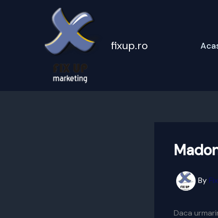
Skip
to
content
fixup.ro
Aca
Madonn
By
Fi
Daca urmari