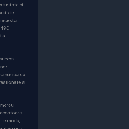
turitate si
acitate
a acestui
 $490
si a
 succes
unor
 comunicarea
gestionate si
t mereu
 dansatoare
r de moda,
imbari prin