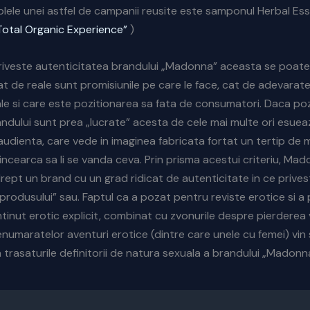
lele unei astfel de campanii reusite este samponul Herbal Es
Total Organic Experience”
)
riveste autenticitatea brandului „Madonna” aceasta se poate
at de reale sunt promisiunile pe care le face, cat de adevarat
ale si care este pozitionarea sa fata de consumatori. Daca poz
ndului sunt prea „lucrate” acesta de cele mai multe ori esueaz
audienta, care vede in imaginea fabricata fortat un tertip de 
 incearca sa li se vanda ceva. Prin prisma acestui criteriu, M
drept un brand cu un grad ridicat de autenticitate in ce prives
„produsului” sau. Faptul ca a pozat pentru reviste erotice si a
inut erotic explicit, combinat cu zvonurile despre pierderea vir
nenumaratelor aventuri erotice (dintre care unele cu femei) vin
 trasaturile definitorii de natura sexuala a brandului „Madonn