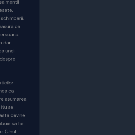
sa mentii
esate.
schimbarii.
 masura ce
persoana.
a dar
ea unei
s despre
ticilor
unea ca
tre asumarea
. Nu se
asta devine
buie sa fie
e. (Unul