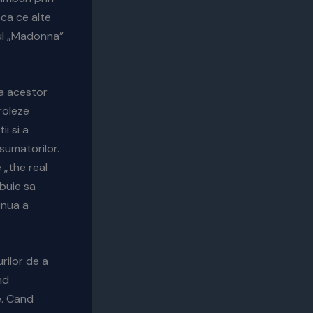
sca ce alte
ul „Madonna”
za acestor
roleze
ii si a
sumatorilor.
 „the real
ebuie sa
inua a
rilor de a
nd
e. Cand