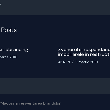
l
 Posts
si rebranding
Zvonerul si raspandacu
imobiliarele in restruc
martie 2010
ANALIZE
/
16 martie 2010
“Madonna, reinventarea brandului”