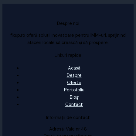
Despre noi
fixup.ro oferă soluții inovatoare pentru IMM-uri, sprijinind
afaceri locale să crească și să prospere.
Linkuri rapide
Acasă
Despre
Oferte
Portofoliu
Blog
Contact
Informații de contact
Adresă: Vale nr 48