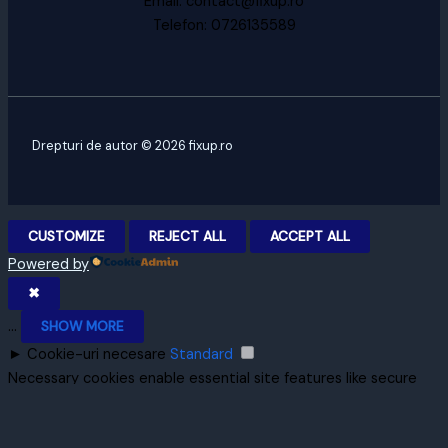
Email: contact@fixup.ro
Telefon: 0726135589
Drepturi de autor © 2026 fixup.ro
CUSTOMIZE
REJECT ALL
ACCEPT ALL
Powered by
✖
...
SHOW MORE
►
Cookie-uri necesare
Standard
Necessary cookies enable essential site features like secure
log-ins and consent preference adjustments. They do not
store personal data.