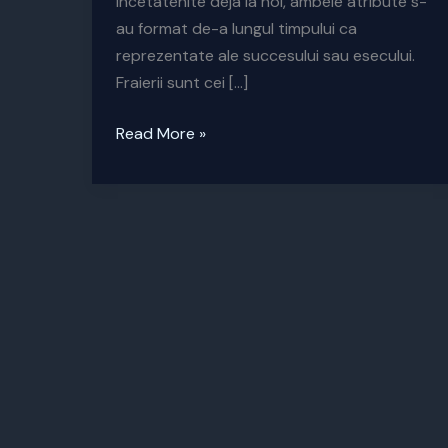
Incetatenite deja la noi, ambele atribute s-
au format de-a lungul timpului ca
reprezentate ale succesului sau esecului.
Fraierii sunt cei […]
Diferenta
Read More »
dintre
smecher
si
fraier