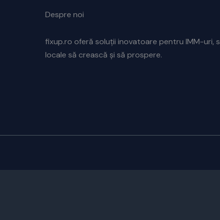
Despre noi
fixup.ro oferă soluții inovatoare pentru IMM-uri, s
locale să crească și să prospere.
CUSTOMIZE
REJECT ALL
ACCEPT ALL
Powered by