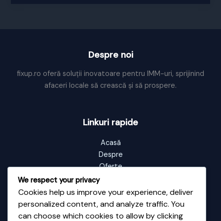
maine
Despre noi
fixup.ro oferă soluții inovatoare pentru IMM-uri, sprijinind
afaceri locale să crească și să prospere.
Linkuri rapide
Acasă
Despre
Oferte
Portofoliu
We respect your privacy
Blog
Cookies help us improve your experience, deliver
Contact
personalized content, and analyze traffic. You
can choose which cookies to allow by clicking