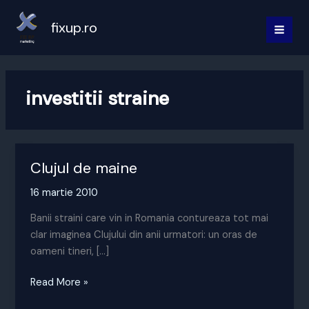
Skip
to
fixup.ro
MAI
content
MEN
investitii straine
Clujul de maine
16 martie 2010
Banii straini care vin in Romania contureaza tot mai
clar imaginea Clujului din anii urmatori: un oras de
oameni tineri, […]
Clujul
Read More »
de