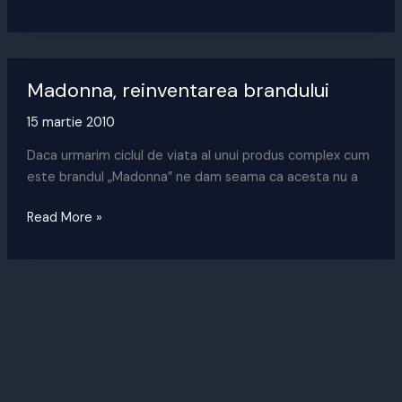
diva
2.0
sau
integrarea
Madonna, reinventarea brandului
consumului
15 martie 2010
Daca urmarim ciclul de viata al unui produs complex cum
este brandul „Madonna” ne dam seama ca acesta nu a
Madonna,
Read More »
reinventarea
brandului