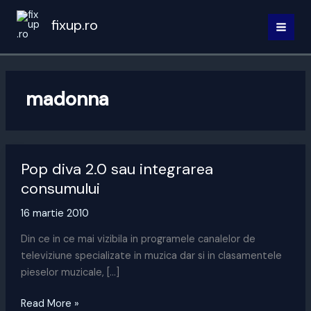
Skip
fixup.ro
to
MAI
content
MEN
madonna
Pop diva 2.0 sau integrarea
consumului
16 martie 2010
Din ce in ce mai vizibila in programele canalelor de
televiziune specializate in muzica dar si in clasamentele
pieselor muzicale, […]
Pop
Read More »