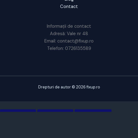
Contact
Informații de contact
Adresă: Vale nr 48
Email: contact@fixup.ro
Telefon: 0726135589
Drepturi de autor © 2026 fixup.ro
CUSTOMIZE
REJECT ALL
ACCEPT ALL
Powered by
✖