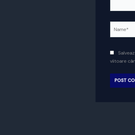
Name*
Salveaz
viitoare c