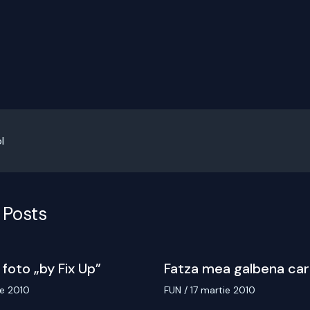
l
 Posts
 foto „by Fix Up”
Fatza mea galbena car
ie 2010
FUN
/
17 martie 2010