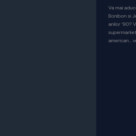
Va mai aduce
Bonibon si J
anilor ’90? 
supermarket 
american… ve