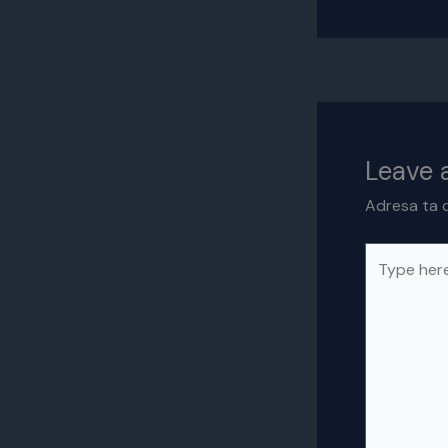
Leave
Adresa ta d
Type
here..