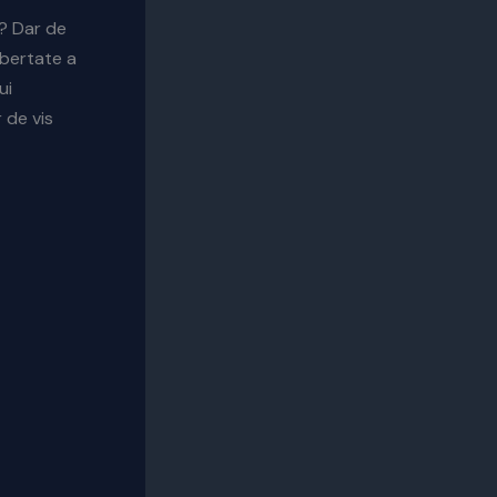
a? Dar de
ibertate a
ui
 de vis