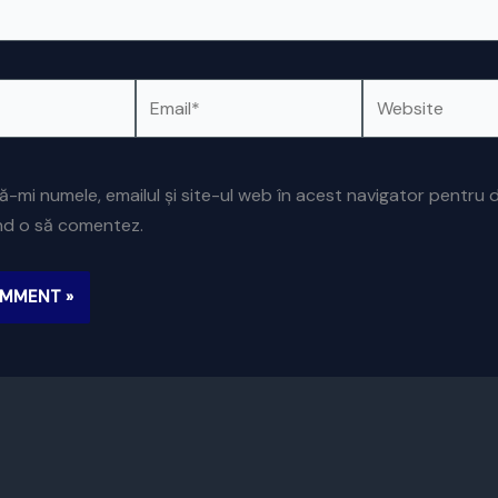
Email*
Website
ă-mi numele, emailul și site-ul web în acest navigator pentru 
ând o să comentez.