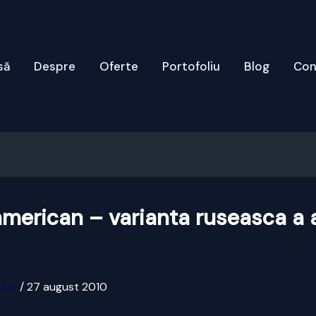
să
Despre
Oferte
Portofoliu
Blog
Con
american – varianta ruseasca a a
x Up
/
27 august 2010