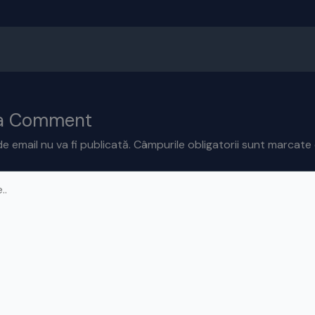
 a Comment
e email nu va fi publicată.
Câmpurile obligatorii sunt marcate