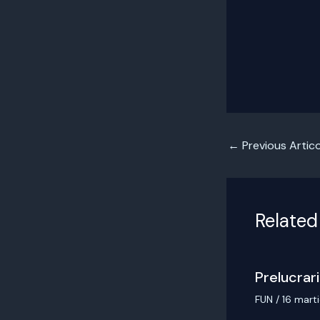
←
Previous Artico
Related
Prelucrari
FUN
/
16 mart