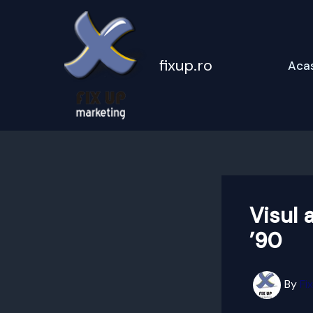
Skip
to
content
fixup.ro
Aca
Visul 
’90
By
Fi