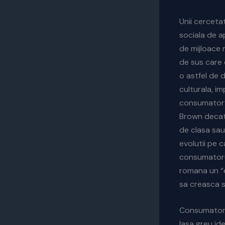
Unii cerceta
sociala de a
de mijloace m
de sus care 
o astfel de 
culturala, i
consumator” 
Brown decat c
de clasa sau
evolutii pe c
consumatorul
romana un “e
sa creasca s
Consumatorul
lasa greu id