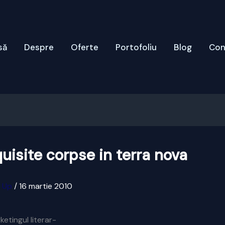
să
Despre
Oferte
Portofoliu
Blog
Con
uisite corpse in terra nova
x Up
/
16 martie 2010
etingul literar-