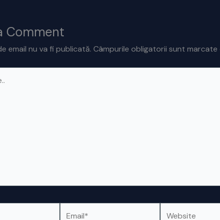
 a Comment
e email nu va fi publicată.
Câmpurile obligatorii sunt marcate
Email*
Website