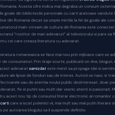
 Romania. Acesta cifre indica mai degraba un consum ostentat
ile goale din bibliotecile personale cu carti aratoase vandute
ntive din Romania decat sa umple mintile la fel de goale ale co
umatorul main-stream de cultura din Romania este conectat
a ecranul “rostitor de mari adevaruri” al televizorului si pare sa 
tru cei care creaza literatura cu adevarat.
teratura romaneasca se face mai nou prin mijloace care se a
r de consumatori. Prin tiraje scurte, publicatii on-line, bloguri, e
 acest adevarat
samizdat
este menit sa propage idei si senti
dure ale lipsei de fonduri sau de interes. Autorii se nasc si tra
flectoarele sau de atentia noului public dezinteresat, doar pe
adevarat, fie ei putini sau multi dar vesnic atenti si pasionati. 
tru acest nou tip de consumul literar electronic al romanilor c
carti
care a iscat polemici vii, mai mult sau mai putin literare s
 pe autoarea blogului sa il suspende definitiv.