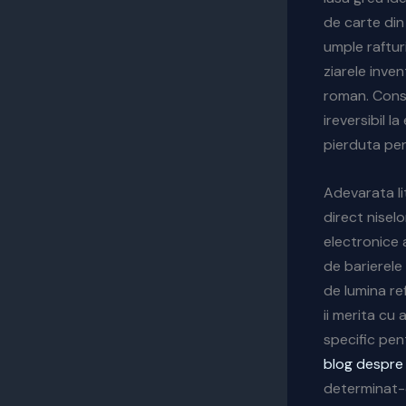
de carte din
umple raftur
ziarele inve
roman. Cons
ireversibil l
pierduta pen
Adevarata li
direct niselo
electronice
de barierele 
de lumina re
ii merita cu 
specific pen
blog despre 
determinat-o