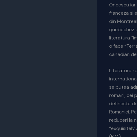
Oncescu iar 
franceza si 
din Montreal
quebechez cu
literatura “i
o face “Terra
canadian de 
Literatura r
internationa
se putea adre
romani, cei p
defineste dre
Romaniei. Pe
reduceri la 
“exquisitely 
(R.C.)