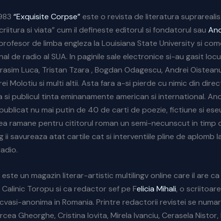
1983
“Exquisite Corpse”
este o revista de literatura suprarealist
criitura si viata” cum il defineste editorul si fondatorul sau
And
 profesor de limba engleza la Louisiana State University si com
al de radio al SUA. In paginile sale electronice si-au gasit locu
rasim Luca, Tristan Tzara , Bogdan Odagescu, Andrei Oisteanu
i Molotiu si multi altii. Asta fara a-si pierde cu nimic din direc
a si publicul tinta eminanamente american si international. And
ublicat nu mai putin de 40 de carti de poezie, fictiune si eseu
a ramane pentru cititorul roman un semi-necunscut in timp c
 ii savureaza atat cartile cat si interventiile pline de aplomb l
radio.
este un magazin literar-artistic multilingv online care il are c
n Calinic Toropu si ca redactor sef pe F
elicia Mihali
, o scriitoar
vasi-anonima in Romania. Printre redactorii revistei se numar
cea Gheorghe, Cristina Iovita, Mirela Ivanciu, Cerasela Nistor, 