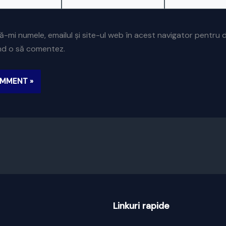
ă-mi numele, emailul și site-ul web în acest navigator pentru 
ând o să comentez.
Linkuri rapide