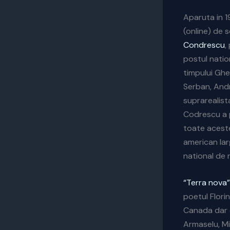
Aparuta in 
(online) de s
Condrescu
,
postul nation
timpului Ghe
Serban, Andre
suprarealist
Codrescu a p
toate aceste
american larg
national de 
“Terra nova”
poetul Flori
Canada dar c
Armaselu, Mir