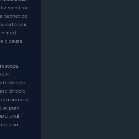
iv, menit sa
 la pachet de
nsumatorului
 in mod
fie o cauza
dreseaza
ditii
mete dincolo
iesc dincolo
ntru cei care
Mi se pare
azul unui
i care au