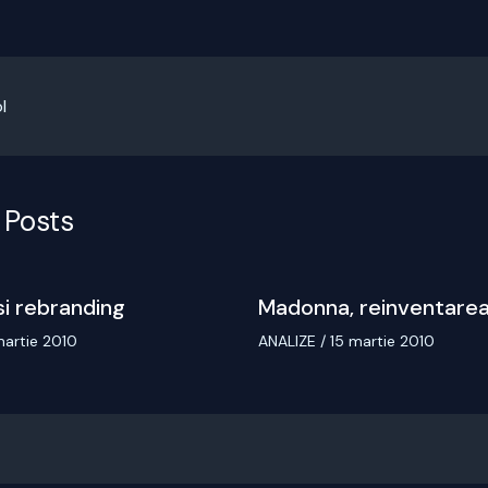
l
 Posts
si rebranding
Madonna, reinventarea
martie 2010
ANALIZE
/
15 martie 2010