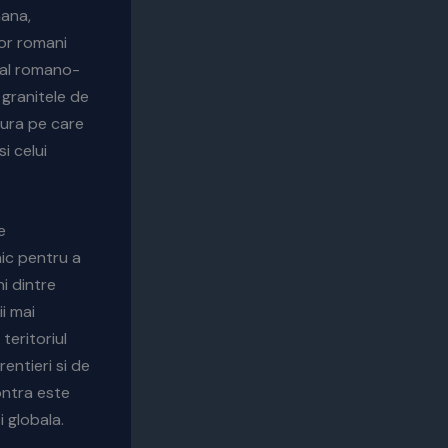
mana,
lor romani
ral romano-
 granitele de
atura pe care
i celui
e
nic pentru a
i dintre
ii mai
teritoriul
entieri si de
ontra este
i globala.