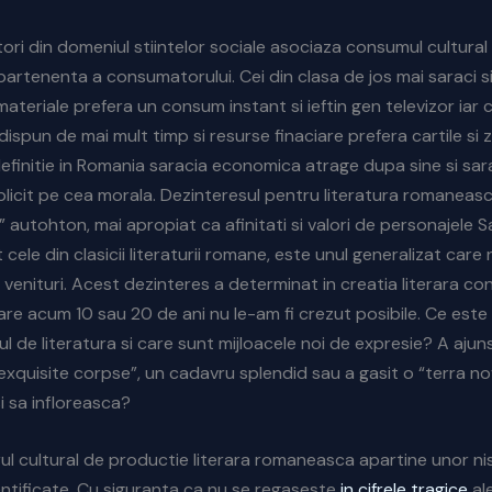
tori din domeniul stiintelor sociale asociaza consumul cultural
partenenta a consumatorului. Cei din clasa de jos mai saraci si 
ateriale prefera un consum instant si ieftin gen televizor iar c
dispun de mai mult timp si resurse finaciare prefera cartile si 
definitie in Romania saracia economica atrage dupa sine si sar
mplicit pe cea morala. Dezinteresul pentru literatura romaneasc
autohton, mai apropiat ca afinitati si valori de personajele S
ele din clasicii literaturii romane, este unul generalizat care 
 venituri. Acest dezinteres a determinat in creatia literara 
are acum 10 sau 20 de ani nu le-am fi crezut posibile. Ce este d
 de literatura si care sunt mijloacele noi de expresie? A ajuns
xquisite corpse”, un cadavru splendid sau a gasit o “terra no
i sa infloreasca?
 cultural de productie literara romaneasca apartine unor nis
entificate. Cu siguranta ca nu se regaseste
in cifrele tragice
al