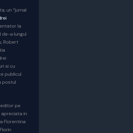
a, un “jurnal
rei
entator la
l de-a lungul
,
Robert
tia
rei
ri si cu
e publicul
a postul
a editor pe
e apreciata in
a Florentina
Florin