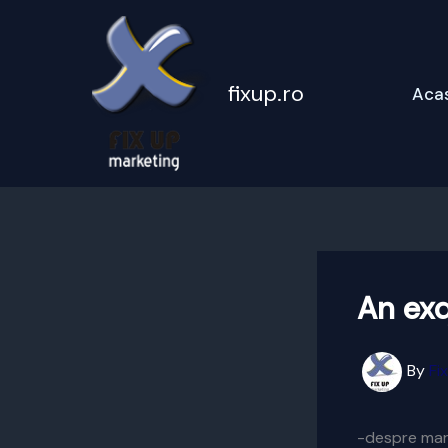
Skip
to
content
fixup.ro
Aca
An exq
By
Fi
-despre mark