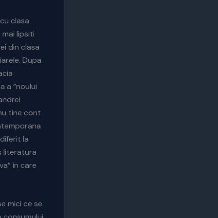
 cu clasa
mai lipsiti
ei din clasa
ziarele. Dupa
acia
a a “noului
andrei
nu tine cont
contemporana
iferit la
 literatura
va” in care
e mici ce se
e consumului