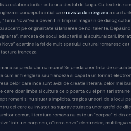
lista colaboratorilor este una destul de lunga. Cu texte in ro
engleza si conceputa intial ca o
revista de integrare
a scriitori
, “Terra Nova”ea a devenit in timp un magazin de dialog cultu
 accent pe originalitate si lansarea de noi talente. Depasind
migranta”, marcata de socul adaptarii si al aculturalizarii, liter
 Nova” apartine la fel de mult spatiului cultural romanesc cat s
factura franceza.
omana se preda dar nu moare! Se preda unor limbi de circulati
la cum ar fi engleza sau franceza si capata un format electro
sa celor care inca sunt avizi de creatie literara, celor mai bun
e care doar limba si cultura ce o poarta cu ei prin tari straine 
pt romani si nu situatia implicita, tragica uneori, de a locui pe 
ntru cei care au invatat sa supravietuiasca unor astfel de difer
numitor comun, literatura romana nu este un “corpse” ci din c
alive” intr-un corp nou, o“terra nova” electronica, multilingva s