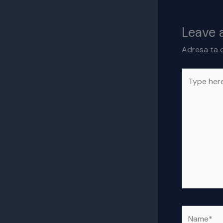
Leave
Adresa ta d
Type
here..
Name*