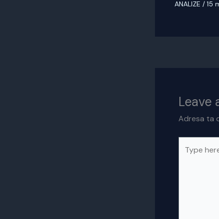
ANALIZE
/
15 
Leave
Adresa ta d
Type
here..