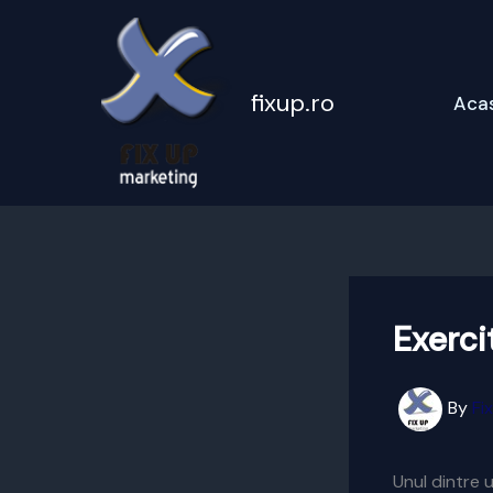
Skip
to
content
fixup.ro
Aca
Exerci
By
Fi
Unul dintre u