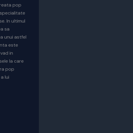
reata pop
specialitate
. In ultimul
ea sa
a unui astfel
inta este
 vad in
sele la care
ura pop
a lui