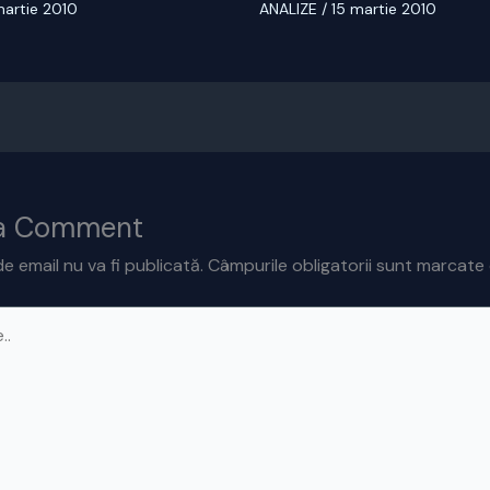
martie 2010
ANALIZE
/
15 martie 2010
 a Comment
e email nu va fi publicată.
Câmpurile obligatorii sunt marcate