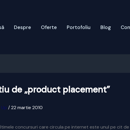
să
Despre
Oferte
Portofoliu
Blog
Con
tiu de „product placement”
x Up
/
22 martie 2010
ltimele concursuri care circula pe internet este unul pe cit de 