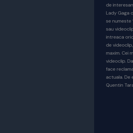
de interesan
Lady Gaga ob
se numeste 
sau videocli
intreaca ori
de videoclip
maxim. Cei ma
videoclip. D
face reclama
actuala. De e
Quentin Tara