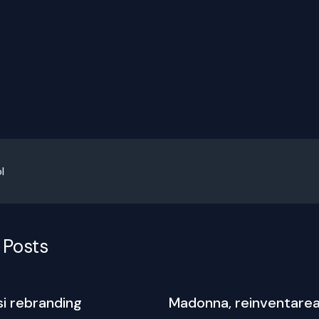
l
 Posts
si rebranding
Madonna, reinventarea