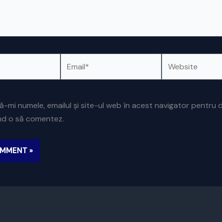
Email*
Website
ă-mi numele, emailul și site-ul web în acest navigator pentru 
ând o să comentez.