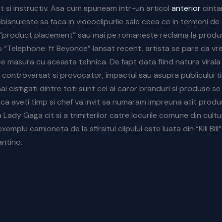
t si instructiv. Asa cum spuneam intr-un articol
anterior
cinta
isnuieste sa faca in videoclipurile sale ceea ce in termeni de 
“product placement” sau mai pe romaneste reclama la produse
p “Telephone: ft Beyonce” lansat recent, artista se pare ca vr
ce masura cu aceasta tehnica. De fapt data fiind natura virala 
, controversat si provocator, impactul sau asupra publicului t
i cistigati dintre toti sunt cei ai caror branduri si produse se
aca aveti timp si chef va invit sa numaram impreuna atit produ
 Lady Gaga cit si a trimiterilor catre locurile comune din cult
xemplu camioneta de la sfirsitul clipului este luata din “Kill Bill” 
ntino.