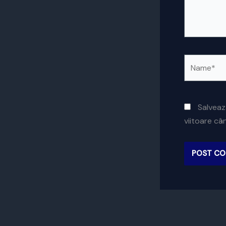
Name*
Salveaz
viitoare c