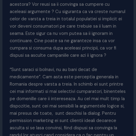
acestora? Vor reusi sa ii convinga sa cumpere cu
aceleasi argumente ? Cu siguranta ca va creste numarul
celor de varsta a treia in totalul populatiei si implicit ei
vor deveni consumatori pe care trebuie sa ii luam in
seama. Este sigur ca nu vom putea sa ii ignoram in
continuare. Cine poate sa ne garanteze insa ca vor
cumpara si consuma dupa aceleasi principii, ca vor fi
dispusi sa asculte campaniile care azi ii ignora ?
“Sunt saraci si bolnavi, nu au bani decat de
medicamente”. Cam asta este perceptia generala in
Romania despre varsta a treia. In schimb ei sunt printre
cei mai informati si mai selectivi cumparatori, binenteles
pe domenille care ii intereseaza. Au cel mai mult timp la
dispozitie, sunt cei mai sensibili la argumentele logice si,
mai presus de toate, sunt deschisi la dialog. Pentru
permission marketing ei sunt clientii ideali deoarece
asculta si se lasa convinsi, fiind dispusi sa convinga la
randul lor atunci cand considera ca o fac pentru un