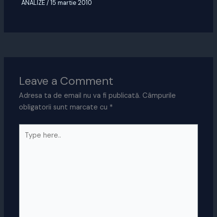
ANALIZE
/
15 martie 2010
Leave a Comment
Adresa ta de email nu va fi publicată.
Câmpurile
obligatorii sunt marcate cu
*
Type
here..