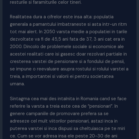
resturile si faramiturile celor tineri.
Realitatea dura a cifrelor este insa alta: populatia
generala a pamantului imbatraneste si asta intr-un ritm
tot mai alert. In 2050 varsta medie a populatiei in tarile
dezvoltate va fi de 45,5 ani fata de 37, 3 ani cat era in
2000. Dincolo de problemele sociale si economice ale
acestei realitati care isi gasesc doar rezolvari partiale in
cresterea varstei de pensionare si a fondului de pensii,
se impune o reevaluare asupra rostului si rolului varstei a
treia, a importantei si valorii ei pentru societatea
umana.
Sintagma cea mai des intalnita in Romania cand se face
referire la varsta a treia este cea de “pensionari”. In
genere campaniile de promovare prefera sa se
adreseze cel mult viitorilor pensionari, astazi inca in
puterea varstei si inca dispusi sa cheltuiasca pe te miri
ce. Cum se vor adresa insa ele peste 20-30 de ani