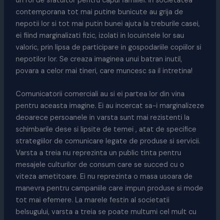
un rol de sfatuitor pentru capul familiei. In societatea
contemporana tot mai putine bunicute au grija de
nepotii lor si tot mai putin bunei ajuta la treburile casei,
ei fiind marginalizati fizic, izolati in locuintele lor sau
valoric, prin lipsa de participare in gospodariile copiilor si
nepotilor lor. Se creaza imaginea unui batran inutil,
povara a celor mai tineri, care muncesc sa il intretina!
Comunicatorii comerciali au si ei partea lor din vina
pentru aceasta imagine. Ei au incercat sa-i marginalizeze
deoarece persoanele in varsta sunt mai rezistenti la
schimbarile dese si lipsite de temei , atat de specifice
strategiilor de comunicare legate de produse si servicii.
Varsta a treia nu reprezinta un public tinta pentru
mesajele culturilor de consum care se succed cu o
viteza ametitoare. Ei nu reprezinta o masa usoara de
manevra pentru campaniile care impun produse si mode
tot mai efemere. La marele festin al societatii
belsugului, varsta a treia se poate multumi cel mult cu