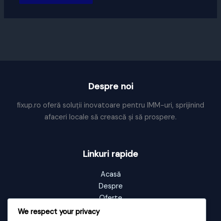
Despre noi
fixup.ro oferă soluții inovatoare pentru IMM-uri, sprijinind
afaceri locale să crească și să prospere.
Linkuri rapide
Acasă
Despre
Oferte
Portofoliu
We respect your privacy