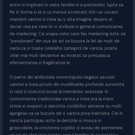
activi si implicati in viata familiei si a prietenilor, lupta sa
fie in forma si la zi cu mersul societatii. Intr-un cuvant
membrii varstei a treia au o alta imagine despre ei
decat cea pe care le-o atribuie in general comunicarea
de marketing. Ce scapa celor care fac marketing este ca
“pensionarii” din ziua de azi se bucura la fel de mult de
viata ca si toate celelalte categorii de varsta, poate
chiar mai mult deoarece au invatat sa pretuiasca
efemeritatea si fragilitatea ei.
O parte din atributele stereotipului negativ asociat
varstei a treia provin din modificarile profunde survenite
in rolul si statutul social al membrilor acesteia. In
comunitatea traditionala varsta a treia era la mare
stima si respect si datorita conditiilor adverse nu multi
ajungeau sa se bucure de o varsta prea inaintata. Cei in
varsta participau activ la deciziile si munca in
gospodarie, la cresterea copiilor si aveau de asemenea