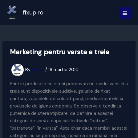
Skip
to
fixup.ro
MAI
content
MEN
Marketing pentru varsta a treia
By
Fix Up
/
16 martie 2010
Printre produsele cele mai promovate in randul varstei a
treia sunt dispozitivele auditive, gelurile de fixat
dantura, vopselele de colorat parul, medicamentele si
produsele de igiena corporala. Se observa o tendinta
puternica de stereotipizare, de definire a acestei
categorii de varsta dupa calificativele “batran”,
“batranete”, “in varsta”. Asta chiar daca membrii acestei
categorii nu se percep asa, incearca sa ramana inca