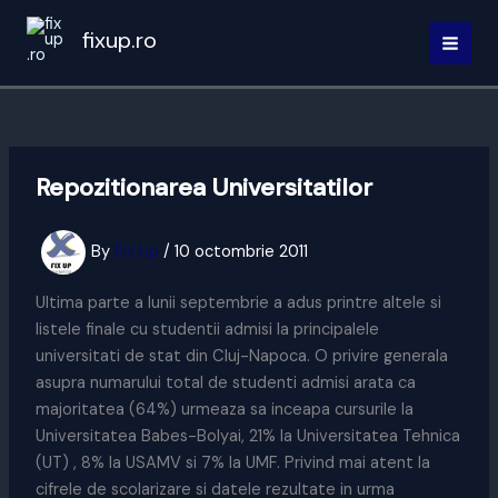
Skip
fixup.ro
to
MAI
content
MEN
Repozitionarea Universitatilor
By
Fix Up
/
10 octombrie 2011
Ultima parte a lunii septembrie a adus printre altele si
listele finale cu studentii admisi la principalele
universitati de stat din Cluj-Napoca. O privire generala
asupra numarului total de studenti admisi arata ca
majoritatea (64%) urmeaza sa inceapa cursurile la
Universitatea Babes-Bolyai, 21% la Universitatea Tehnica
(UT) , 8% la USAMV si 7% la UMF. Privind mai atent la
cifrele de scolarizare si datele rezultate in urma