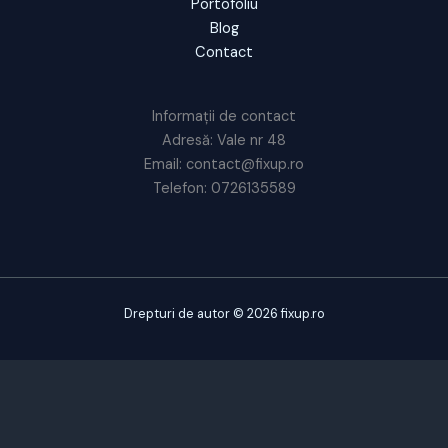
Portofoliu
Blog
Contact
Informații de contact
Adresă: Vale nr 48
Email: contact@fixup.ro
Telefon: 0726135589
Drepturi de autor © 2026 fixup.ro
CUSTOMIZE
REJECT ALL
ACCEPT ALL
Powered by