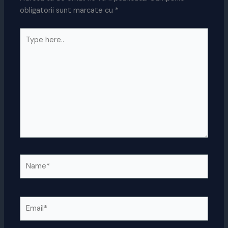
obligatorii sunt marcate cu
*
Type
here..
Name*
Email*